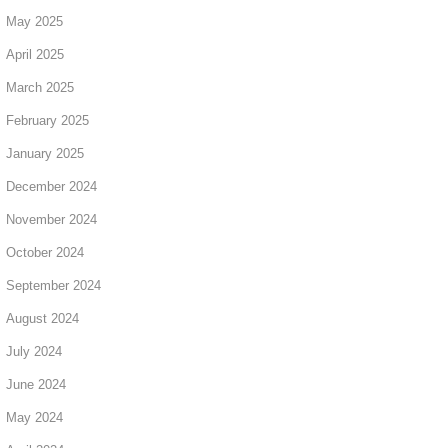
May 2025
April 2025
March 2025
February 2025
January 2025
December 2024
November 2024
October 2024
September 2024
August 2024
July 2024
June 2024
May 2024