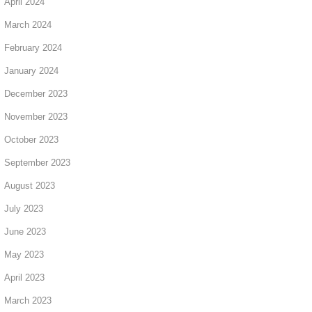
April 2024
March 2024
February 2024
January 2024
December 2023
November 2023
October 2023
September 2023
August 2023
July 2023
June 2023
May 2023
April 2023
March 2023