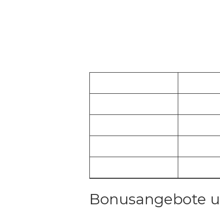
Wartezimmer oder einfach nur entspannt zu H
immer in der Hosentasche. Dies bietet eine hoh
Spielgeschehen teilzunehmen. Darüber hinaus b
Nutzer verfügbar sind. Dies macht das Spielen
Funktion
Beschreibung
Spieleauswahl
Große Viel
Benutzerfreundlichkeit
Intuitive B
Verfügbarkeit
Für iOS un
Mobilität
Spielen jed
Exklusive Boni
Sonderange
Bonusangebote u