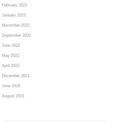
February 2023
January 2023
November 2022
September 2022
June 2022
May 2022
April 2022
December 2021
June 2018
August 2015