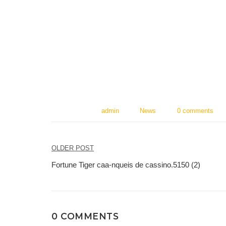
Utilizzare un browser sicuro e verificare la s
Non condividere mai informazioni personali o
Non inviare mai denaro a un casinò online n
Seguendo questi semplici passaggi, è possibile
un’esperienza di gioco sicura e trasparente.
admin
News
0 comments
Post
OLDER POST
navigation
Fortune Tiger caa-nqueis de cassino.5150 (2)
0 COMMENTS