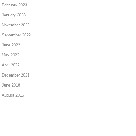
February 2023
January 2023
November 2022
September 2022
June 2022
May 2022
April 2022
December 2021
June 2018
August 2015