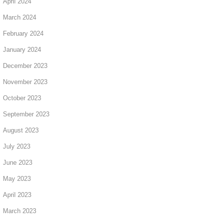
April 2024
March 2024
February 2024
January 2024
December 2023
November 2023
October 2023
September 2023
August 2023
July 2023
June 2023
May 2023
April 2023
March 2023