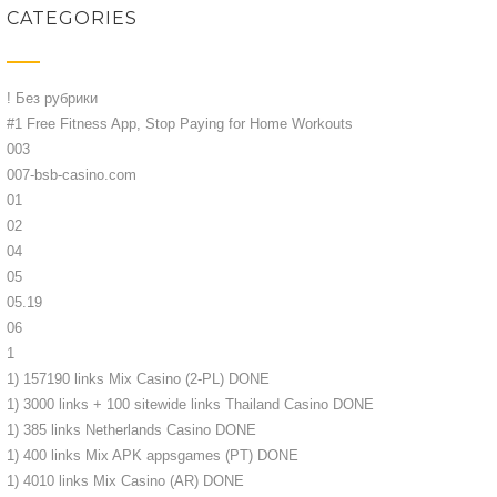
CATEGORIES
! Без рубрики
#1 Free Fitness App, Stop Paying for Home Workouts
003
007-bsb-casino.com
01
02
04
05
05.19
06
1
1) 157190 links Mix Casino (2-PL) DONE
1) 3000 links + 100 sitewide links Thailand Casino DONE
1) 385 links Netherlands Casino DONE
1) 400 links Mix APK appsgames (PT) DONE
1) 4010 links Mix Casino (AR) DONE