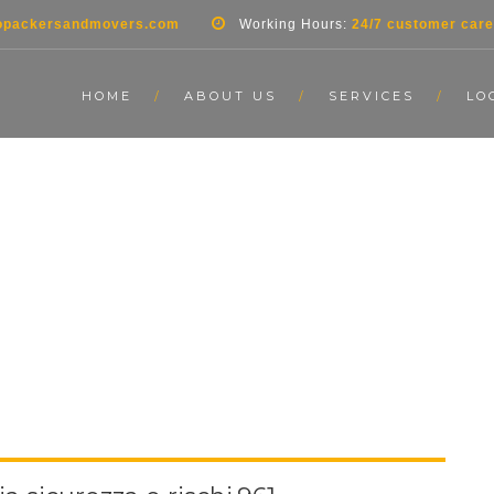
opackersandmovers.com
Working Hours:
24/7 customer care
HOME
ABOUT US
SERVICES
LO
LE