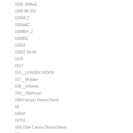
1500 300baZ
1500 80-20Z
1500A Z
1500allZ
1500BA_Z
1500BZ
1500Z
1500Z 50-50
1515
1517
152__LEADER RIDER
157__Mojiate
158__mthstec
159__Oddmoal
159-Fairspin Deutschland
16
1650Z
1670Z
169-21bit Casino Deutschland