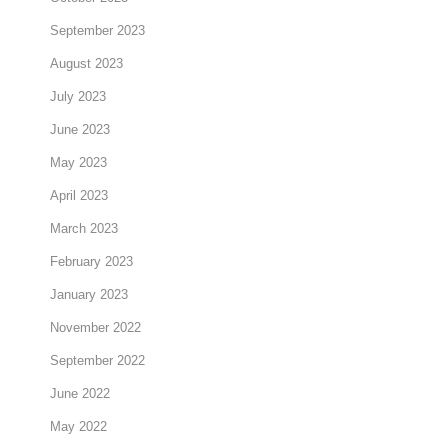
September 2023
August 2023
July 2023
June 2023
May 2023
April 2023
March 2023
February 2023
January 2023
November 2022
September 2022
June 2022
May 2022