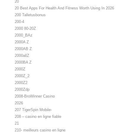
20
20 Best Apps For Health And Fitness Worth Using In 2026
200 Talletusbonus
200-4
2000 80-20Z
2000_BAz
2000A Z
2000AB Z
2000allZ
2000BA Z
2000Z
2000Z_2
2000Z2
2000Zdp
2008-BroWinner Casino
2026
207 TigerSpin Mobile-
208 – casino en ligne fiable
21
210- meilleurs casino en ligne