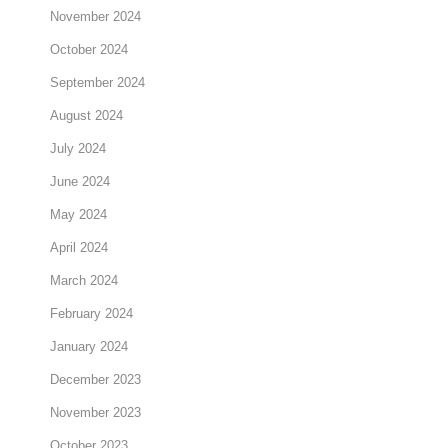
November 2024
October 2024
September 2024
August 2024
July 2024
June 2024
May 2024
April 2024
March 2024
February 2024
January 2024
December 2023
November 2023
October 2023