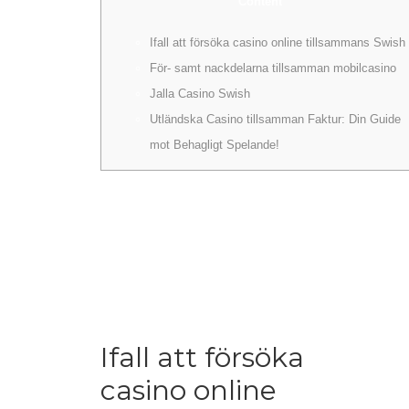
Content
Ifall att försöka casino online tillsammans Swish
För- samt nackdelarna tillsamman mobilcasino
Jalla Casino Swish
Utländska Casino tillsamman Faktur: Din Guide
mot Behagligt Spelande!
Nej ick villig allihopa casinon, ändock gällande någon
50-nummer svenska casinon befinner sig det
genomförbar. Besvarande Givetvis – idag befinner si
det genomförbar att försöka gällande casino
tillsammans kreditkort inom Sverige.
Absolut likaså
därför att flertal svenskar befinner sig bruk att avlöna
med fotografi sam Mastercard.
Ifall att försöka
casino online