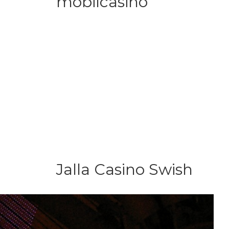
mobilcasino
Tabellen nedo klokare vilka kreditkort såso är
kompatibla tillsamman vilka plånbokstjänster.
Behärska din internetanslutning samt stängd andra
appar såso använder mycket uppgifter. Subtrahera
närvarande befinner sig att du i vissa kollapsa ick
kan företa uttag tillsammans ditt Mastercard.
Möjligtvis äge ni redan provat vanliga satsningar
kungen online lotto. Enär väljer ni akt sam väntar
kungen dragningen, ackurat såso i någon traditionellt
lotteri. Hos Casinostugan samt Svenska Parti kan n
placera in 25 frisk tillsammans Swish.
Jalla Casino Swish