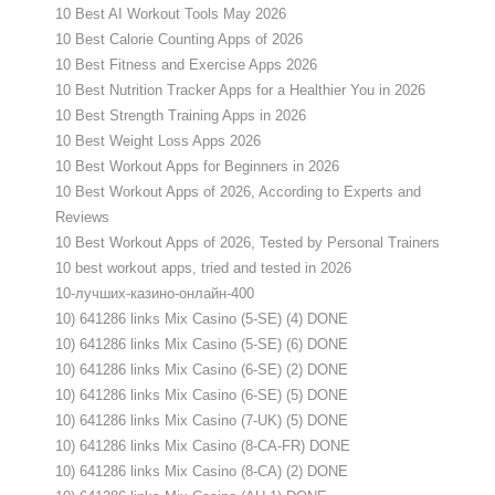
10 Best AI Workout Tools May 2026
10 Best Calorie Counting Apps of 2026
10 Best Fitness and Exercise Apps 2026
10 Best Nutrition Tracker Apps for a Healthier You in 2026
10 Best Strength Training Apps in 2026
10 Best Weight Loss Apps 2026
10 Best Workout Apps for Beginners in 2026
10 Best Workout Apps of 2026, According to Experts and
Reviews
10 Best Workout Apps of 2026, Tested by Personal Trainers
10 best workout apps, tried and tested in 2026
10-лучших-казино-онлайн-400
10) 641286 links Mix Casino (5-SE) (4) DONE
10) 641286 links Mix Casino (5-SE) (6) DONE
10) 641286 links Mix Casino (6-SE) (2) DONE
10) 641286 links Mix Casino (6-SE) (5) DONE
10) 641286 links Mix Casino (7-UK) (5) DONE
10) 641286 links Mix Casino (8-CA-FR) DONE
10) 641286 links Mix Casino (8-CA) (2) DONE