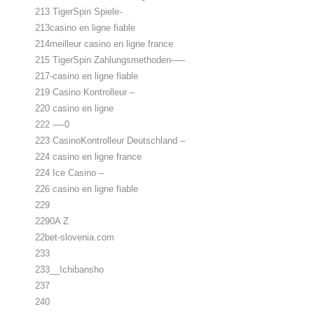
213 TigerSpin Spiele-
213casino en ligne fiable
214meilleur casino en ligne france
215 TigerSpin Zahlungsmethoden—–
217-casino en ligne fiable
219 Casino Kontrolleur –
220 casino en ligne
222 —-0
223 CasinoKontrolleur Deutschland –
224 casino en ligne france
224 Ice Casino –
226 casino en ligne fiable
229
2290A Z
22bet-slovenia.com
233
233__Ichibansho
237
240