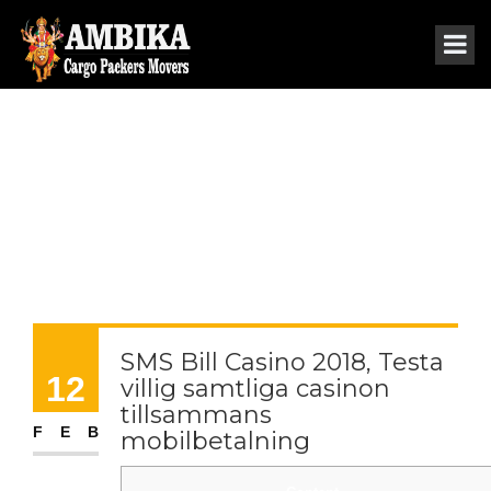
THE BLOG SINGLE
SMS Bill Casino 2018, Testa
12
villig samtliga casinon
tillsammans
FEB
mobilbetalning