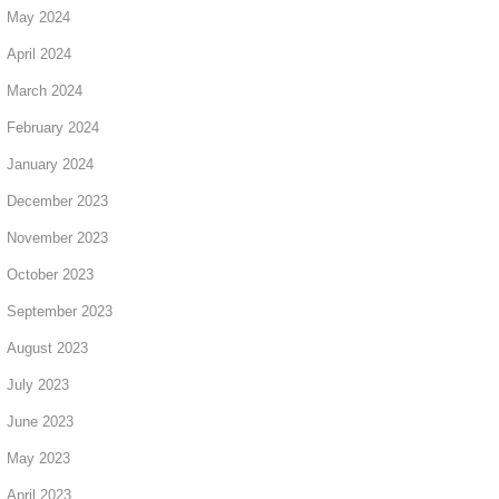
May 2024
April 2024
March 2024
February 2024
January 2024
December 2023
November 2023
October 2023
September 2023
August 2023
July 2023
June 2023
May 2023
April 2023