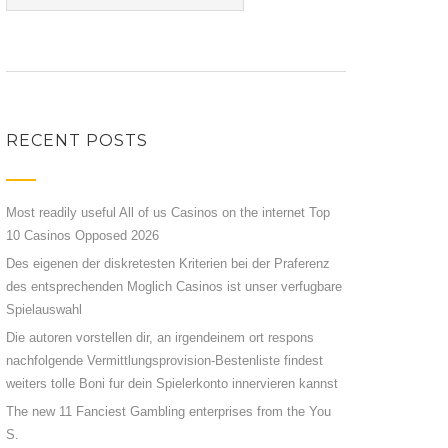
RECENT POSTS
Most readily useful All of us Casinos on the internet Top
10 Casinos Opposed 2026
Des eigenen der diskretesten Kriterien bei der Praferenz
des entsprechenden Moglich Casinos ist unser verfugbare
Spielauswahl
Die autoren vorstellen dir, an irgendeinem ort respons
nachfolgende Vermittlungsprovision-Bestenliste findest
weiters tolle Boni fur dein Spielerkonto innervieren kannst
The new 11 Fanciest Gambling enterprises from the You
S.