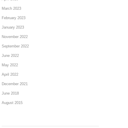
March 2023
February 2023
January 2023
November 2022
September 2022
June 2022
May 2022
April 2022
December 2021
June 2018
August 2015