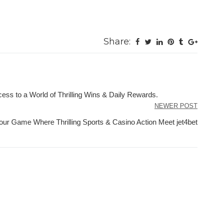
en sind pauschal aggressiver and Mirja verteilt Lob je die
Share:
ess to a World of Thrilling Wins & Daily Rewards.
NEWER POST
our Game Where Thrilling Sports & Casino Action Meet jet4bet