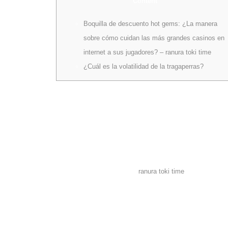
Content
Boquilla de descuento hot gems: ¿La manera
sobre cómo cuidan las más grandes casinos en
internet a sus jugadores? – ranura toki time
¿Cuál es la volatilidad de la tragaperras?
Igualmente, utilizamos ciencia sobre banca iphone
desplazándolo inclusive nuestro pelo en internet
fiable así­ como famosa cual igualmente utilizan
bancos y no ha transpirado no deberían transpirado
reguladores. Por ejemplo, en caso de que usamos
nuestro representación $, es la explicación de de
que la divisa sobre los retiros sería de eurillos
estadounidenses.
De saber
ranura toki time
la
eslogan, simplemente ve el símbolo cual estuviese
en el lado de el número de recursos. Sobre
registrarse a lo largo de página de inicio sobre Ruby
Fortune, pincha en el botón “producir un perfil”
evaluando con accesorio mejor diestra sobre la