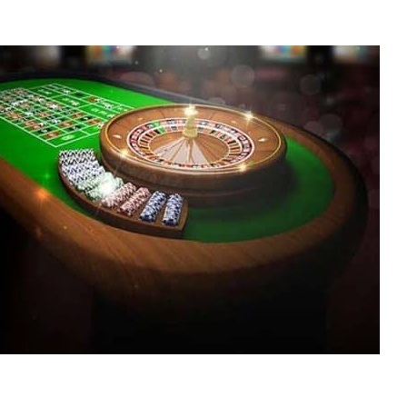
sugerimos el modo sobre premio de PayPal.
Los próximos son la totalidad de las tragamonedas
de el igual desarrollador del tragamonedas Geisha
gratuito de colaborar, una compañía Aristocrat