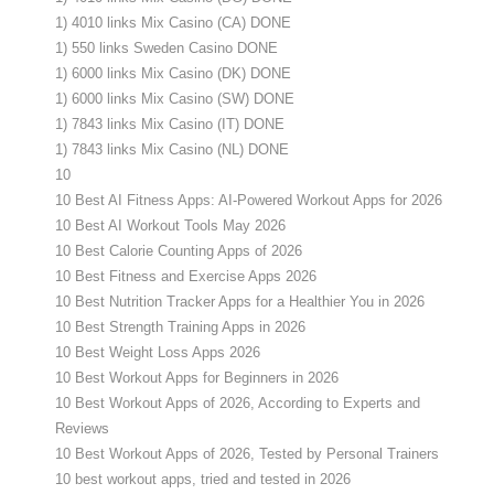
1) 4010 links Mix Casino (CA) DONE
1) 550 links Sweden Casino DONE
1) 6000 links Mix Casino (DK) DONE
1) 6000 links Mix Casino (SW) DONE
1) 7843 links Mix Casino (IT) DONE
1) 7843 links Mix Casino (NL) DONE
10
10 Best AI Fitness Apps: AI-Powered Workout Apps for 2026
10 Best AI Workout Tools May 2026
10 Best Calorie Counting Apps of 2026
10 Best Fitness and Exercise Apps 2026
10 Best Nutrition Tracker Apps for a Healthier You in 2026
10 Best Strength Training Apps in 2026
10 Best Weight Loss Apps 2026
10 Best Workout Apps for Beginners in 2026
10 Best Workout Apps of 2026, According to Experts and
Reviews
10 Best Workout Apps of 2026, Tested by Personal Trainers
10 best workout apps, tried and tested in 2026