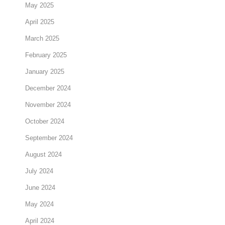
May 2025
April 2025
March 2025
February 2025
January 2025
December 2024
November 2024
October 2024
September 2024
August 2024
July 2024
June 2024
May 2024
April 2024