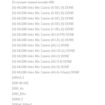
10-лучших-казино-онлайн-400
10) 641286 links Mix Casino (5-SE) (4) DONE
10) 641286 links Mix Casino (5-SE) (6) DONE
10) 641286 links Mix Casino (6-SE) (2) DONE
10) 641286 links Mix Casino (6-SE) (5) DONE
10) 641286 links Mix Casino (7-UK) (5) DONE
10) 641286 links Mix Casino (8-CA-FR) DONE
10) 641286 links Mix Casino (8-CA) (2) DONE
10) 641286 links Mix Casino (AU-1) DONE
10) 641286 links Mix Casino (AU-10-11) DONE
10) 641286 links Mix Casino (AU-2) DONE
10) 641286 links Mix Casino (AU-3-4) DONE
10) 641286 links Mix Casino (AU-5) DONE
10) 641286 links Mix Casino (AU-6-7chast) DONE
100%A Z
1000 80-20Z
1000_Az
1000_BAz
1000A Z
1000all 200baZ