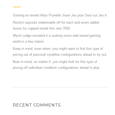
Gaming en tenant Atlas Prunelle Jouer Jeu pour Seul sur Jeu fr
Restrict payouts redeemable off for each and every added
bonus try capped inside this new ?500
Wynn Lodge revealed it is putting some web based gaming
world in a few claims
Keep in mind, even when, you might want to find this type of
pricing out of personal condition configurations ahead to try out
Bear in mind, no matter if, you might look for this type of
pricing off individual condition configurations ahead to play
RECENT COMMENTS