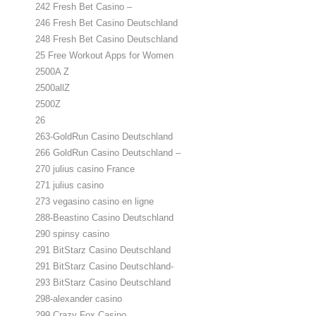
242 Fresh Bet Casino –
246 Fresh Bet Casino Deutschland
248 Fresh Bet Casino Deutschland
25 Free Workout Apps for Women
2500A Z
2500allZ
2500Z
26
263-GoldRun Casino Deutschland
266 GoldRun Casino Deutschland –
270 julius casino France
271 julius casino
273 vegasino casino en ligne
288-Beastino Casino Deutschland
290 spinsy casino
291 BitStarz Casino Deutschland
291 BitStarz Casino Deutschland-
293 BitStarz Casino Deutschland
298-alexander casino
299 Crazy Fox Casino