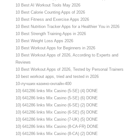
10 Best AI Workout Tools May 2026
10 Best Calorie Counting Apps of 2026
10 Best Fitness and Exercise Apps 2026
10 Best Nutrition Tracker Apps for a Healthier You in 2026
10 Best Strength Training Apps in 2026
10 Best Weight Loss Apps 2026
10 Best Workout Apps for Beginners in 2026
10 Best Workout Apps of 2026, According to Experts and
Reviews
10 Best Workout Apps of 2026, Tested by Personal Trainers
10 best workout apps, tried and tested in 2026
10-лучших-казино-онлайн-400
10) 641286 links Mix Casino (5-SE) (4) DONE
10) 641286 links Mix Casino (5-SE) (6) DONE
10) 641286 links Mix Casino (6-SE) (2) DONE
10) 641286 links Mix Casino (6-SE) (5) DONE
10) 641286 links Mix Casino (7-UK) (5) DONE
10) 641286 links Mix Casino (8-CA-FR) DONE
10) 641286 links Mix Casino (8-CA) (2) DONE