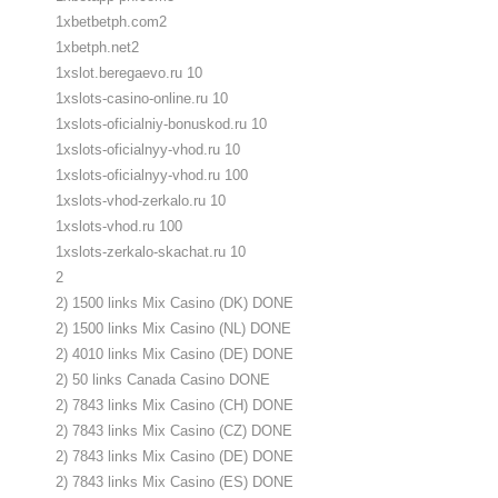
1xbetbetph.com2
1xbetph.net2
1xslot.beregaevo.ru 10
1xslots-casino-online.ru 10
1xslots-oficialniy-bonuskod.ru 10
1xslots-oficialnyy-vhod.ru 10
1xslots-oficialnyy-vhod.ru 100
1xslots-vhod-zerkalo.ru 10
1xslots-vhod.ru 100
1xslots-zerkalo-skachat.ru 10
2
2) 1500 links Mix Casino (DK) DONE
2) 1500 links Mix Casino (NL) DONE
2) 4010 links Mix Casino (DE) DONE
2) 50 links Canada Casino DONE
2) 7843 links Mix Casino (CH) DONE
2) 7843 links Mix Casino (CZ) DONE
2) 7843 links Mix Casino (DE) DONE
2) 7843 links Mix Casino (ES) DONE