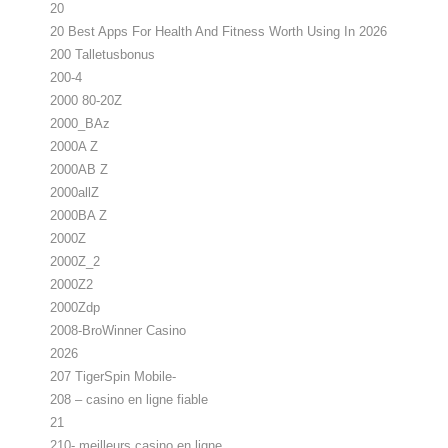
20
20 Best Apps For Health And Fitness Worth Using In 2026
200 Talletusbonus
200-4
2000 80-20Z
2000_BAz
2000A Z
2000AB Z
2000allZ
2000BA Z
2000Z
2000Z_2
2000Z2
2000Zdp
2008-BroWinner Casino
2026
207 TigerSpin Mobile-
208 – casino en ligne fiable
21
210- meilleurs casino en ligne