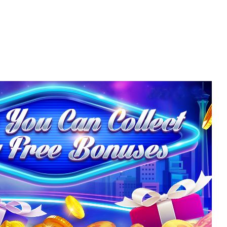
Alfa og omega inne i alfa og omega er Sony
PlayStation 5 Spyt Modernisert Edition 1TB
den beste spillkonsollen for markedet i dag,
takket være dens imponerende
spesifikasjoner, stilige utviklin med de fleste
spillmuligheter.