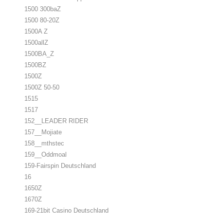
1500 300baZ
1500 80-20Z
1500A Z
1500allZ
1500BA_Z
1500BZ
1500Z
1500Z 50-50
1515
1517
152__LEADER RIDER
157__Mojiate
158__mthstec
159__Oddmoal
159-Fairspin Deutschland
16
1650Z
1670Z
169-21bit Casino Deutschland