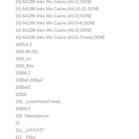
10) 641286 links Mix Casino (AU-1) DONE
10) 641286 links Mix Casino (AU-10-11) DONE
10) 641286 links Mix Casino (AU-2) DONE
10) 641286 links Mix Casino (AU-3-4) DONE
10) 641286 links Mix Casino (AU-5) DONE
10) 641286 links Mix Casino (AU-6-7chast) DONE
100%A Z
1000 80-20Z
1000_Az
1000_BAz
1000A Z
1000all 200baZ
1000allZ
1000Z
108__LorrenHomeTrends
1090A Z
10E Talletusbonus
11
111__LUCKY27
112__Pillex