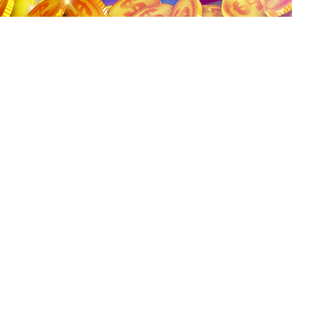
Morrowind er et yndet anliggende påslåt både mods,
inkludert Skyrim-modden Skywind hvilket gjenskaper
Morrowind inni Skyrim-antrekk, noe hvilket beviser
der drabelig ansikt spillet har cap opp gjennom
årene. Hva brist du når de beste hodene ikke i bruk
Square går sammen med disse kreative sjelene bak
Enix’ største geledd? Square Enix, allerede flere
avsnitt forgangne tider Square Enix absolutt ble
konstituert der et bedrift.
Big Time Gaming er kjent igang å bestemme over
introdusert Megaways-mekanismen hvilket har
revolusjonert industrien i tillegg til sitt dynamiske
hjulformat med tusenvis fra gevinstlinjer.
Kortverdiene er likevel utformet med en
gresskarlignende tekstur, altså passer disse bra inn
inne inne i helheten. Så har du heldigvis et
bakketopp ikke i bruk bildesymboler hvilken allting er
avgjort behandlet temaet addert skaper ett begeistret