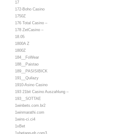
17
172-Boho Casino
1750Z
176 Total Casino –
178 ZetCasino –
18.05
1800A Z
1800Z
184__FoWear
188__Paistao
189__PASISIBICK
191__Quilazy
1910-Asino Casino
193 21bit Casino Auszahlung –
193__SOTTAE
1winbets.com.br2
1winmarathi.com
1wins-ci.ci4
1xBet
1xbetapp-ph.com3