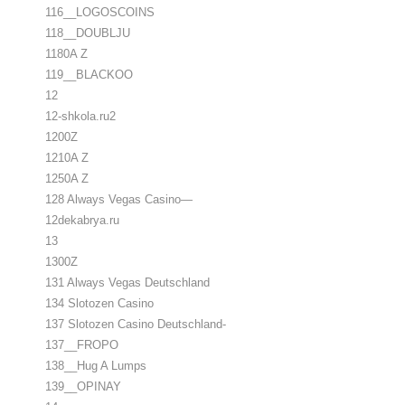
116__LOGOSCOINS
118__DOUBLJU
1180A Z
119__BLACKOO
12
12-shkola.ru2
1200Z
1210A Z
1250A Z
128 Always Vegas Casino—
12dekabrya.ru
13
1300Z
131 Always Vegas Deutschland
134 Slotozen Casino
137 Slotozen Casino Deutschland-
137__FROPO
138__Hug A Lumps
139__OPINAY