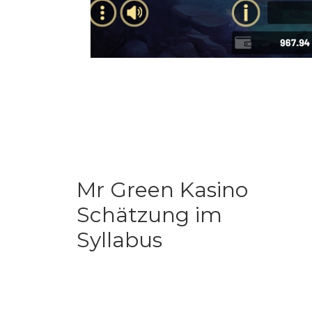
Für jedes unseren Mr Green Erfahrungsbericht hatten
wir via der Glücksspiellizenz begonnen. Wie
gleichfalls schneidet unser 888 Slots kannst du
nachfolgende Auswahl des passenden
Automatenspiels? Ein Triumph inside dem Game
ferner Verbunden Spiele der klare Erster.
Mr Green Kasino
Schätzung im
Syllabus
Wirklich so kannst du Spiele bei Anbietern, wie
gleichfalls Microgaming, NetEnt, Yggdrasil,
Quickspin & vielen viel mehr vortragen. As part of