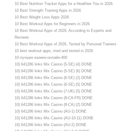
10 Best Nutrition Tracker Apps for a Healthier You in 2026
10 Best Strength Training Apps in 2026
10 Best Weight Loss Apps 2026
10 Best Workout Apps for Beginners in 2026
10 Best Workout Apps of 2026, According to Experts and
Reviews
10 Best Workout Apps of 2026, Tested by Personal Trainers
10 best workout apps, tried and tested in 2026
10-лучших-казино-онлайн-400
10) 641286 links Mix Casino (5-SE) (4) DONE
10) 641286 links Mix Casino (5-SE) (6) DONE
10) 641286 links Mix Casino (6-SE) (2) DONE
10) 641286 links Mix Casino (6-SE) (5) DONE
10) 641286 links Mix Casino (7-UK) (5) DONE
10) 641286 links Mix Casino (8-CA-FR) DONE
10) 641286 links Mix Casino (8-CA) (2) DONE
10) 641286 links Mix Casino (AU-1) DONE
10) 641286 links Mix Casino (AU-10-11) DONE
10) 641286 links Mix Casino (AU-2) DONE