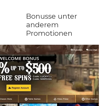
Kundenkreis spendieren.
Bonusse unter
anderem
Promotionen