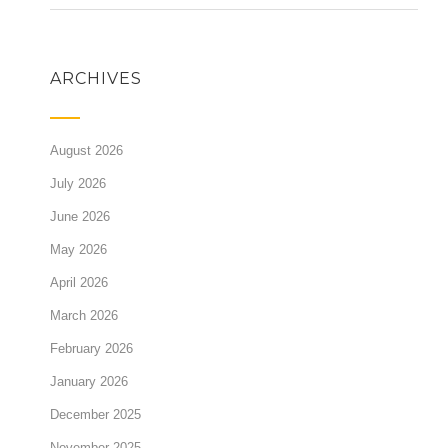
ARCHIVES
August 2026
July 2026
June 2026
May 2026
April 2026
March 2026
February 2026
January 2026
December 2025
November 2025