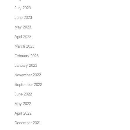
July 2023
June 2023
May 2023
April 2023
March 2023
February 2023
January 2023
November 2022
September 2022
June 2022
May 2022
April 2022
December 2021