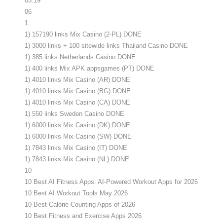
05.19
06
1
1) 157190 links Mix Casino (2-PL) DONE
1) 3000 links + 100 sitewide links Thailand Casino DONE
1) 385 links Netherlands Casino DONE
1) 400 links Mix APK appsgames (PT) DONE
1) 4010 links Mix Casino (AR) DONE
1) 4010 links Mix Casino (BG) DONE
1) 4010 links Mix Casino (CA) DONE
1) 550 links Sweden Casino DONE
1) 6000 links Mix Casino (DK) DONE
1) 6000 links Mix Casino (SW) DONE
1) 7843 links Mix Casino (IT) DONE
1) 7843 links Mix Casino (NL) DONE
10
10 Best AI Fitness Apps: AI-Powered Workout Apps for 2026
10 Best AI Workout Tools May 2026
10 Best Calorie Counting Apps of 2026
10 Best Fitness and Exercise Apps 2026