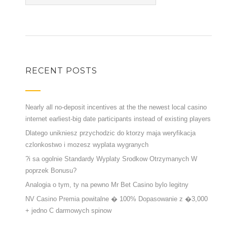
RECENT POSTS
Nearly all no-deposit incentives at the the newest local casino
internet earliest-big date participants instead of existing players
Dlatego unikniesz przychodzic do ktorzy maja weryfikacja
czlonkostwo i mozesz wyplata wygranych
?i sa ogolnie Standardy Wyplaty Srodkow Otrzymanych W
poprzek Bonusu?
Analogia o tym, ty na pewno Mr Bet Casino bylo legitny
NV Casino Premia powitalne � 100% Dopasowanie z �3,000
+ jedno C darmowych spinow