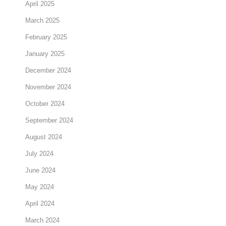
April 2025
March 2025
February 2025
January 2025
December 2024
November 2024
October 2024
September 2024
August 2024
July 2024
June 2024
May 2024
April 2024
March 2024