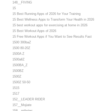
148__FIVING
15
15 Best Running Apps of 2026 for Your Training
15 Best Wellness Apps to Transform Your Health in 2026
15 best workout apps for exercising at home in 2026
15 Best Workout Apps of 2026
15 Free Workout Apps if You Want to See Results Fast
1500 300baZ
1500 80-20Z
1500A Z
1500allZ
1500BA_Z
1500BZ
1500Z
1500Z 50-50
1515
1517
152__LEADER RIDER
157__Mojiate
158__mthstec