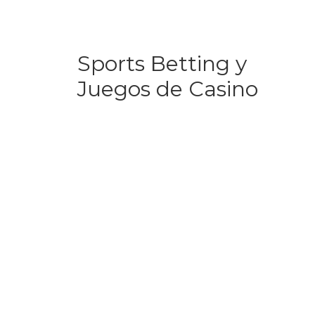
Aprovechar promociones y bonos para
aumentar su bankroll
Sports Betting y
Juegos de Casino
El sports betting es una parte importante de la
experiencia en QuickWin, ofreciendo a los jugadores
la oportunidad de apostar en una amplia variedad de
deportes y eventos. La sección de sportsbook
presenta una interfaz fácil de usar, facilitando que
los jugadores naveguen y encuentren sus deportes y
ligas favoritos. Ya sea fútbol, baloncesto o tenis, los
jugadores pueden apostar por sus equipos y
jugadores preferidos, añadiendo una capa adicional
de emoción a su experiencia de juego.
La combinación de sports betting y juegos de casino
en QuickWin proporciona a los jugadores una