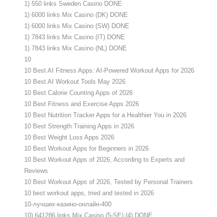
1) 550 links Sweden Casino DONE
1) 6000 links Mix Casino (DK) DONE
1) 6000 links Mix Casino (SW) DONE
1) 7843 links Mix Casino (IT) DONE
1) 7843 links Mix Casino (NL) DONE
10
10 Best AI Fitness Apps: AI-Powered Workout Apps for 2026
10 Best AI Workout Tools May 2026
10 Best Calorie Counting Apps of 2026
10 Best Fitness and Exercise Apps 2026
10 Best Nutrition Tracker Apps for a Healthier You in 2026
10 Best Strength Training Apps in 2026
10 Best Weight Loss Apps 2026
10 Best Workout Apps for Beginners in 2026
10 Best Workout Apps of 2026, According to Experts and
Reviews
10 Best Workout Apps of 2026, Tested by Personal Trainers
10 best workout apps, tried and tested in 2026
10-лучших-казино-онлайн-400
10) 641286 links Mix Casino (5-SE) (4) DONE