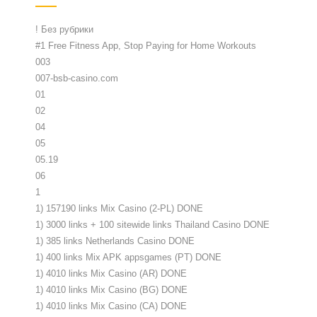
! Без рубрики
#1 Free Fitness App, Stop Paying for Home Workouts
003
007-bsb-casino.com
01
02
04
05
05.19
06
1
1) 157190 links Mix Casino (2-PL) DONE
1) 3000 links + 100 sitewide links Thailand Casino DONE
1) 385 links Netherlands Casino DONE
1) 400 links Mix APK appsgames (PT) DONE
1) 4010 links Mix Casino (AR) DONE
1) 4010 links Mix Casino (BG) DONE
1) 4010 links Mix Casino (CA) DONE