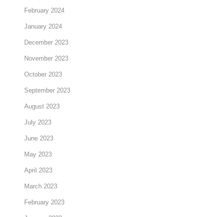
February 2024
January 2024
December 2023
November 2023
October 2023
September 2023
August 2023
July 2023
June 2023
May 2023
April 2023
March 2023
February 2023