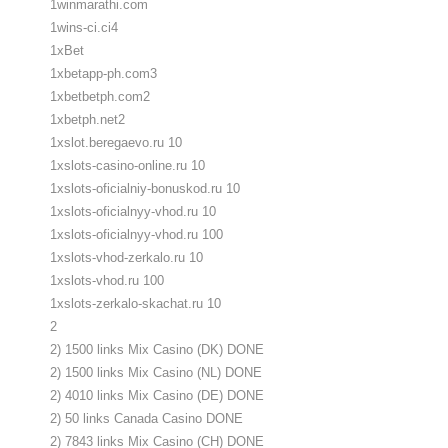
1winmarathi.com
1wins-ci.ci4
1xBet
1xbetapp-ph.com3
1xbetbetph.com2
1xbetph.net2
1xslot.beregaevo.ru 10
1xslots-casino-online.ru 10
1xslots-oficialniy-bonuskod.ru 10
1xslots-oficialnyy-vhod.ru 10
1xslots-oficialnyy-vhod.ru 100
1xslots-vhod-zerkalo.ru 10
1xslots-vhod.ru 100
1xslots-zerkalo-skachat.ru 10
2
2) 1500 links Mix Casino (DK) DONE
2) 1500 links Mix Casino (NL) DONE
2) 4010 links Mix Casino (DE) DONE
2) 50 links Canada Casino DONE
2) 7843 links Mix Casino (CH) DONE