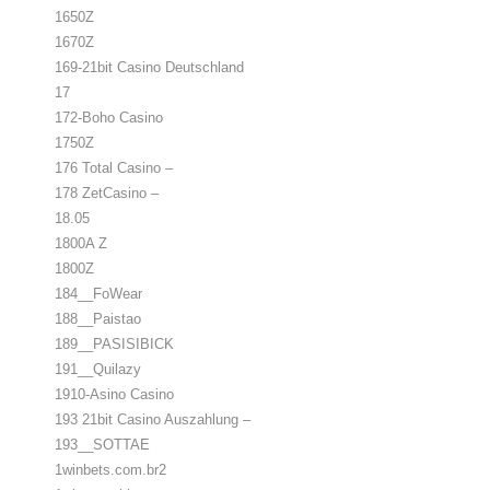
1650Z
1670Z
169-21bit Casino Deutschland
17
172-Boho Casino
1750Z
176 Total Casino –
178 ZetCasino –
18.05
1800A Z
1800Z
184__FoWear
188__Paistao
189__PASISIBICK
191__Quilazy
1910-Asino Casino
193 21bit Casino Auszahlung –
193__SOTTAE
1winbets.com.br2