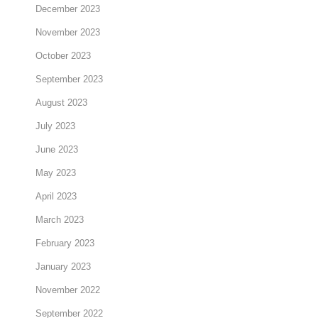
December 2023
November 2023
October 2023
September 2023
August 2023
July 2023
June 2023
May 2023
April 2023
March 2023
February 2023
January 2023
November 2022
September 2022