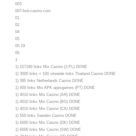
003
007-bsb-casino.com
01
02
04
05
05.19
06
1
1) 157190 links Mix Casino (2-PL) DONE
1) 3000 links + 100 sitewide links Thailand Casino DONE
1) 385 links Netherlands Casino DONE
1) 400 links Mix APK appsgames (PT) DONE
1) 4010 links Mix Casino (AR) DONE
1) 4010 links Mix Casino (BG) DONE
1) 4010 links Mix Casino (CA) DONE
1) 550 links Sweden Casino DONE
1) 6000 links Mix Casino (DK) DONE
1) 6000 links Mix Casino (SW) DONE