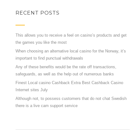
RECENT POSTS
This allows you to receive a feel on casino’s products and get
the games you like the most
When choosing an alternative local casino for the Norway, it’s
important to find punctual withdrawals
Any of these benefits would be the rate off transactions,
safeguards, as well as the help out of numerous banks
Finest Local casino Cashback Extra Best Cashback Casino
Internet sites July
Although not, to possess customers that do not chat Swedish
there is a live cam support service