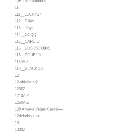
10E Talletusbonus
11
111__LUCKY27
112__Pillex
113__Jiayi
114__GCQQ
115__CARUILI
116__LOGOSCOINS
118__DOUBLJU
1180A Z
119__BLACKOO
12
12-shkola.ru2
1200Z
1210A Z
1250A Z
128 Always Vegas Casino—
12dekabrya.ru
13
1300Z