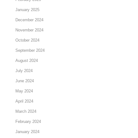
January 2025
December 2024
November 2024
October 2024
September 2024
August 2024
July 2024
June 2024
May 2024
April 2024
March 2024
February 2024
January 2024