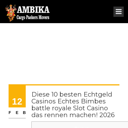
THE BLOG SINGLE
Diese 10 besten Echtgeld
12
Casinos Echtes Bimbes
battle royale Slot Casino
FEB
das rennen machen! 2026