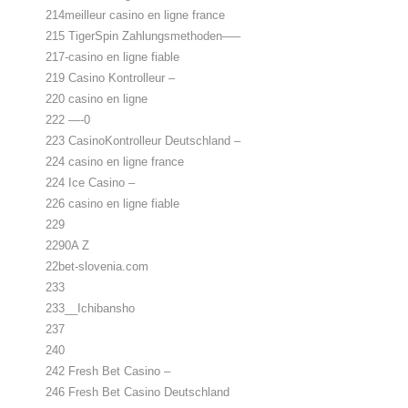
214meilleur casino en ligne france
215 TigerSpin Zahlungsmethoden—–
217-casino en ligne fiable
219 Casino Kontrolleur –
220 casino en ligne
222 —-0
223 CasinoKontrolleur Deutschland –
224 casino en ligne france
224 Ice Casino –
226 casino en ligne fiable
229
2290A Z
22bet-slovenia.com
233
233__Ichibansho
237
240
242 Fresh Bet Casino –
246 Fresh Bet Casino Deutschland