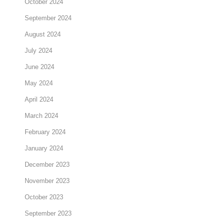
October 2024
September 2024
August 2024
July 2024
June 2024
May 2024
April 2024
March 2024
February 2024
January 2024
December 2023
November 2023
October 2023
September 2023