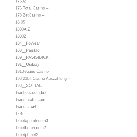
1750Z
176 Total Casino –
178 ZetCasino –
18.05
1800A Z
1800Z
184__FoWear
188__Paistao
189__PASISIBICK
191__Quilazy
1910-Asino Casino
193 21bit Casino Auszahlung –
193__SOTTAE
1winbets.com.br2
1winmarathi.com
1wins-ci.ci4
1xBet
1xbetapp-ph.com3
1xbetbetph.com2
1xbetph.net2