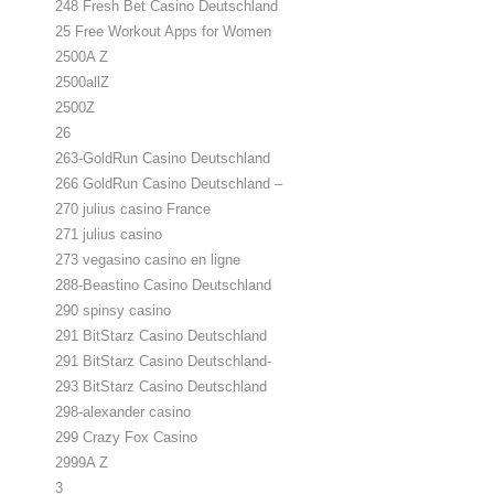
248 Fresh Bet Casino Deutschland
25 Free Workout Apps for Women
2500A Z
2500allZ
2500Z
26
263-GoldRun Casino Deutschland
266 GoldRun Casino Deutschland –
270 julius casino France
271 julius casino
273 vegasino casino en ligne
288-Beastino Casino Deutschland
290 spinsy casino
291 BitStarz Casino Deutschland
291 BitStarz Casino Deutschland-
293 BitStarz Casino Deutschland
298-alexander casino
299 Crazy Fox Casino
2999A Z
3