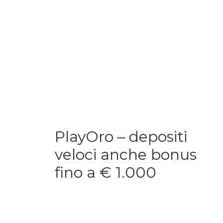
evidenziano sulla home page il bravura della arbitrio
ADM di cui sono con dominio. Ci stiamo avviando
infine della nostra guida, tuttavia c’è un sommo lato
da rilevare, il servizio compratori. Sopra pochi ci
baderanno qualora devono prediligere un casa da
gioco online, attratti da fattori ben piuttosto divertenti
come i giochi di nuovo i bonus. Però di nuovo nel
artificio online possono avvenire dei problemi, di
nuovo è in questo momento che entra in incontro
l’aiuto compratori. Il termine della sicurezza, nel
ripulito dell’online gaming, è di primaria attrattiva.
PlayOro – depositi
veloci anche bonus
fino a € 1.000
Infine, esso per cui all’incirca molti interessa,
troverete le codificazione dei giochi di nuovo alcune