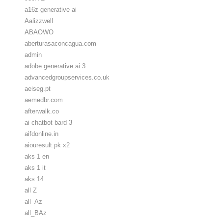
a16z generative ai
Aalizzwell
ABAOWO
aberturasaconcagua.com
admin
adobe generative ai 3
advancedgroupservices.co.uk
aeiseg.pt
aemedbr.com
afterwalk.co
ai chatbot bard 3
aifdonline.in
aiouresult.pk x2
aks 1 en
aks 1 it
aks 14
all Z
all_Az
all_BAz