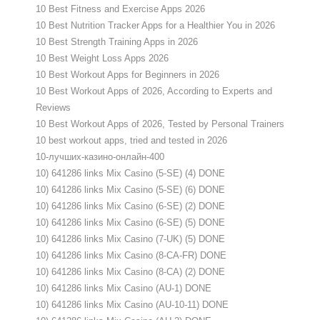
10 Best Fitness and Exercise Apps 2026
10 Best Nutrition Tracker Apps for a Healthier You in 2026
10 Best Strength Training Apps in 2026
10 Best Weight Loss Apps 2026
10 Best Workout Apps for Beginners in 2026
10 Best Workout Apps of 2026, According to Experts and
Reviews
10 Best Workout Apps of 2026, Tested by Personal Trainers
10 best workout apps, tried and tested in 2026
10-лучших-казино-онлайн-400
10) 641286 links Mix Casino (5-SE) (4) DONE
10) 641286 links Mix Casino (5-SE) (6) DONE
10) 641286 links Mix Casino (6-SE) (2) DONE
10) 641286 links Mix Casino (6-SE) (5) DONE
10) 641286 links Mix Casino (7-UK) (5) DONE
10) 641286 links Mix Casino (8-CA-FR) DONE
10) 641286 links Mix Casino (8-CA) (2) DONE
10) 641286 links Mix Casino (AU-1) DONE
10) 641286 links Mix Casino (AU-10-11) DONE