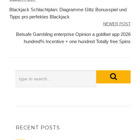
Post
navigation
Blackjack Schlachtplan: Diagramme Glitz Bonusspiel und
Tipps pro perfektes Blackjack
NEWER POST
Betsafe Gambling enterprise Opinion a goldbet app 2026
hundred% Incentive + one hundred Totally free Spins
RECENT POSTS