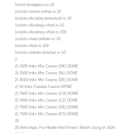
1xslot.beregaevo.ru 10
1xslots-casino-online.ru 10
1xslots-oficialniy-bonuskod.ru 10
1xslots-oficialnyy-vhod.ru 10
1xslots-oficialnyy-vhod.ru 100
1xslots-vhod-zerkalo.ru 10
1xslots-vhod.ru 100
1xslots-zerkalo-skachat.ru 10
2
2) 1500 links Mix Casino (DK) DONE
2) 1500 links Mix Casino (NL) DONE
2) 4010 links Mix Casino (DE) DONE
2) 50 links Canada Casino DONE
2) 7843 links Mix Casino (CH) DONE
2) 7843 links Mix Casino (CZ) DONE
2) 7843 links Mix Casino (DE) DONE
2) 7843 links Mix Casino (ES) DONE
20
20 Best Apps For Health And Fitness Worth Using In 2026