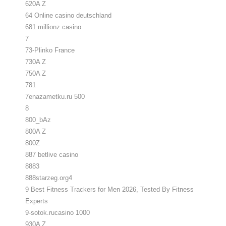
620A Z
64 Online casino deutschland
681 millionz casino
7
73-Plinko France
730A Z
750A Z
781
7enazametku.ru 500
8
800_bAz
800A Z
800Z
887 betlive casino
8883
888starzeg.org4
9 Best Fitness Trackers for Men 2026, Tested By Fitness
Experts
9-sotok.rucasino 1000
930A Z