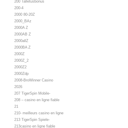
200 Talletusbonus
200-4
2000 80-20Z
2000_BAz
2000A Z
2000AB Z
2000allZ
2000BA Z
2000Z
2000Z_2
2000Z2
2000Zdp
2008-BroWinner Casino
2026
207 TigerSpin Mobile-
208 – casino en ligne fiable
21
210- meilleurs casino en ligne
213 TigerSpin Spiele-
213casino en ligne fiable