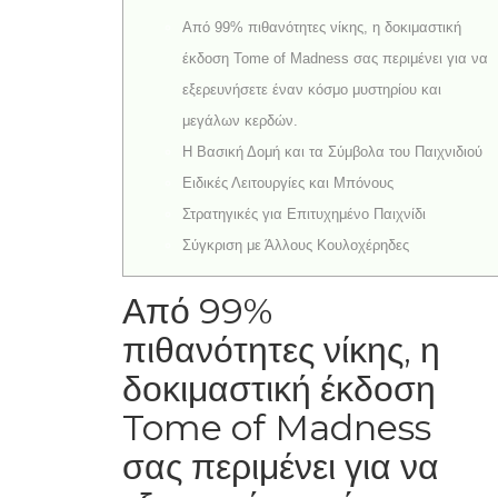
Από 99% πιθανότητες νίκης, η δοκιμαστική
έκδοση Tome of Madness σας περιμένει για να
εξερευνήσετε έναν κόσμο μυστηρίου και
μεγάλων κερδών.
Η Βασική Δομή και τα Σύμβολα του Παιχνιδιού
Ειδικές Λειτουργίες και Μπόνους
Στρατηγικές για Επιτυχημένο Παιχνίδι
Σύγκριση με Άλλους Κουλοχέρηδες
Από 99%
πιθανότητες νίκης, η
δοκιμαστική έκδοση
Tome of Madness
σας περιμένει για να