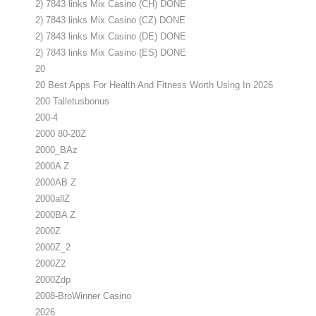
2) 7843 links Mix Casino (CH) DONE
2) 7843 links Mix Casino (CZ) DONE
2) 7843 links Mix Casino (DE) DONE
2) 7843 links Mix Casino (ES) DONE
20
20 Best Apps For Health And Fitness Worth Using In 2026
200 Talletusbonus
200-4
2000 80-20Z
2000_BAz
2000A Z
2000AB Z
2000allZ
2000BA Z
2000Z
2000Z_2
2000Z2
2000Zdp
2008-BroWinner Casino
2026