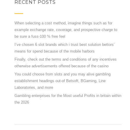
RECENT POSTS
When selecting a cost method, imagine things such as for
example exchange rate, coverage, and prospective charge to
be sure a fuss-100 % free feel
I’ve chosen 6 slot brands which i trust best solution bettors’
means for spend because of the mobile harbors
Finally, check out the terms and conditions of any incentives
otherwise advertisements offered because of the casino
You could choose from slots and you may alive gambling
establishment headings out-of Betsoft, BGaming, Line
Laboratories, and more
Gambling enterprises for the Most useful Profits in britain within
the 2026