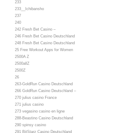
233
233__Ichibansho
237
240
242 Fresh Bet Casino –
246 Fresh Bet Casino Deutschland
248 Fresh Bet Casino Deutschland
25 Free Workout Apps for Women
2500A Z
2500allZ
2500Z
26
263-GoldRun Casino Deutschland
266 GoldRun Casino Deutschland –
270 julius casino France
271 julius casino
273 vegasino casino en ligne
288-Beastino Casino Deutschland
290 spinsy casino
291 BitStarz Casino Deutschland