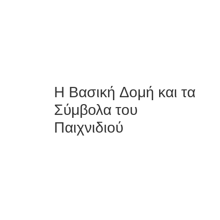
Lovecraft. Οι παίκτες θα συναντήσουν αρχαίες
θεότητες, απαγορευμένες γνώσεις και αμέτρητους
κινδύνους, καθώς προσπαθούν να περιστρέψουν
τους τροχούς και να αποκαλύψουν τα κρυμμένα
μυστικά του παιχνιδιού. Ας εξερευνήσουμε
αναλυτικά όλα τα στοιχεία που κάνουν αυτόν τον
κουλοχέρη τόσο ξεχωριστό.
Η Βασική Δομή και τα
Σύμβολα του
Παιχνιδιού
Ο κουλοχέρης διαθέτει μια κλασική δομή με πέντε
τροχούς και τρεις σειρές, προσφέροντας αρκετές
γραμμές πληρωμής που αυξάνουν τις πιθανότητες
νίκης. Τα σύμβολα του παιχνιδιού περιλαμβάνουν
μυστηριώδη αντικείμενα, αρχαία κείμενα και
τρομακτικά πλάσματα, όλα εμπνευσμένα από το