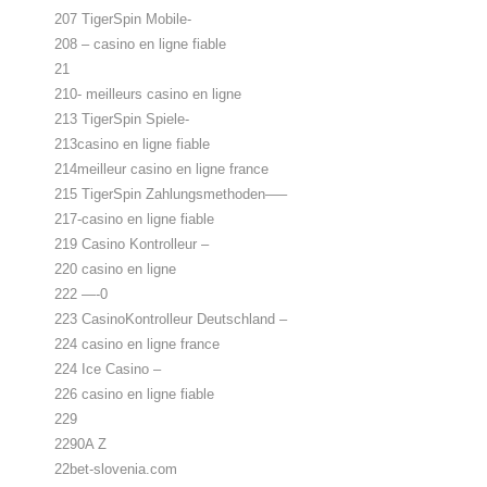
207 TigerSpin Mobile-
208 – casino en ligne fiable
21
210- meilleurs casino en ligne
213 TigerSpin Spiele-
213casino en ligne fiable
214meilleur casino en ligne france
215 TigerSpin Zahlungsmethoden—–
217-casino en ligne fiable
219 Casino Kontrolleur –
220 casino en ligne
222 —-0
223 CasinoKontrolleur Deutschland –
224 casino en ligne france
224 Ice Casino –
226 casino en ligne fiable
229
2290A Z
22bet-slovenia.com