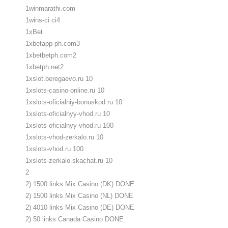
1winmarathi.com
1wins-ci.ci4
1xBet
1xbetapp-ph.com3
1xbetbetph.com2
1xbetph.net2
1xslot.beregaevo.ru 10
1xslots-casino-online.ru 10
1xslots-oficialniy-bonuskod.ru 10
1xslots-oficialnyy-vhod.ru 10
1xslots-oficialnyy-vhod.ru 100
1xslots-vhod-zerkalo.ru 10
1xslots-vhod.ru 100
1xslots-zerkalo-skachat.ru 10
2
2) 1500 links Mix Casino (DK) DONE
2) 1500 links Mix Casino (NL) DONE
2) 4010 links Mix Casino (DE) DONE
2) 50 links Canada Casino DONE