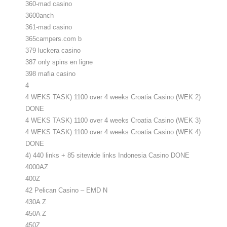
360-mad casino
3600anch
361-mad casino
365campers.com b
379 luckera casino
387 only spins en ligne
398 mafia casino
4
4 WEKS TASK) 1100 over 4 weeks Croatia Casino (WEK 2)
DONE
4 WEKS TASK) 1100 over 4 weeks Croatia Casino (WEK 3)
4 WEKS TASK) 1100 over 4 weeks Croatia Casino (WEK 4)
DONE
4) 440 links + 85 sitewide links Indonesia Casino DONE
4000AZ
400Z
42 Pelican Casino – EMD N
430A Z
450A Z
450Z