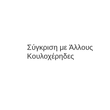
μεγιστοποιήσετε τις πιθανότητες νίκης.
Κατανόηση των Μπόνους:
Εξοικειωθείτε με
τους κανόνες και τις λειτουργίες μπόνους.
Να θυμάστε ότι ο κουλοχέρης είναι ένα παιχνίδι
διασκέδασης, οπότε απολαύστε την εμπειρία και
παίξτε με υπευθυνότητα.
Σύγκριση με Άλλους
Κουλοχέρηδες
Η
tome of madness demo
ξεχωρίζει από τους
υπόλοιπους κουλοχέρηδες λόγω της μοναδικής
ατμόσφαιρας τρόμου που προσφέρει, εμπνευσμένη
από τον H.P. Lovecraft. Σε σύγκριση με κλασικούς
κουλοχέρηδες, η συγκεκριμένη έκδοση διαθέτει πιο
περίπλοκους μηχανισμούς και περισσότερες
λειτουργίες μπόνους. Ενώ κάποιοι κουλοχέρηδες
επικεντρώνονται στην απλότητα και την άμεση