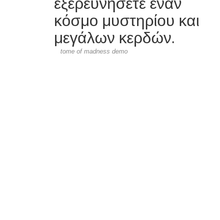
εξερευνήσετε έναν
κόσμο μυστηρίου και
μεγάλων κερδών.
Η
tome of madness demo
, μια συναρπαστική
εμπειρία στα σύγχρονα διαδικτυακά καζίνο, διαθέτει
μια μοναδική ατμόσφαιρα, εμπνευσμένη από τον
κορυφαίο συγγραφέα τρόμου, H.P. Lovecraft. Ο
κουλοχέρης αυτός δεν είναι απλώς ένα παιχνίδι
τύχης, αλλά ένα ταξίδι σε έναν κόσμο μυστηρίου και
απόκρυφων δυνάμεων, με στόχο την ανακάλυψη
μεγάλων κερδών. Η συγκεκριμένη δοκιμαστική
έκδοση, προσφέρει στους παίκτες την ευκαιρία να
εξοικειωθούν με τους μηχανισμούς του παιχνιδιού
πριν δεσμευτούν οικονομικά, προσφέροντας μια
διασκεδαστική και ασφαλή εισαγωγή.
Η ατμόσφαιρα του παιχνιδιού είναι βυθισμένη σε μια
αίσθηση μακάβριου τρόμου, με τα σύμβολα και τα
γραφικά να αντικατοπτρίζουν την κοσμολογία του