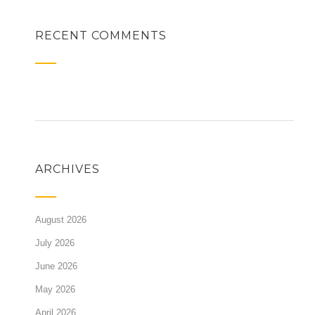
RECENT COMMENTS
ARCHIVES
August 2026
July 2026
June 2026
May 2026
April 2026