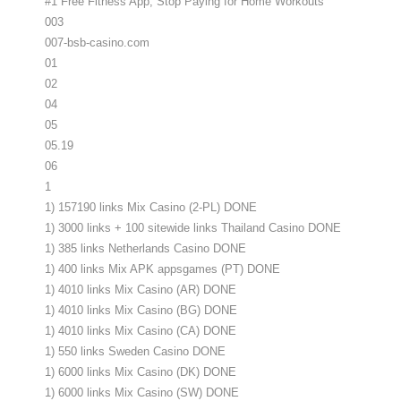
#1 Free Fitness App, Stop Paying for Home Workouts
003
007-bsb-casino.com
01
02
04
05
05.19
06
1
1) 157190 links Mix Casino (2-PL) DONE
1) 3000 links + 100 sitewide links Thailand Casino DONE
1) 385 links Netherlands Casino DONE
1) 400 links Mix APK appsgames (PT) DONE
1) 4010 links Mix Casino (AR) DONE
1) 4010 links Mix Casino (BG) DONE
1) 4010 links Mix Casino (CA) DONE
1) 550 links Sweden Casino DONE
1) 6000 links Mix Casino (DK) DONE
1) 6000 links Mix Casino (SW) DONE