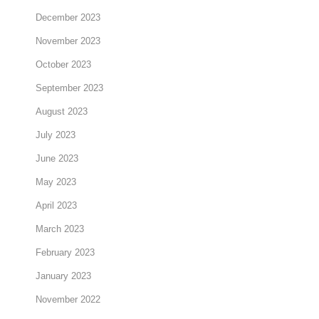
December 2023
November 2023
October 2023
September 2023
August 2023
July 2023
June 2023
May 2023
April 2023
March 2023
February 2023
January 2023
November 2022