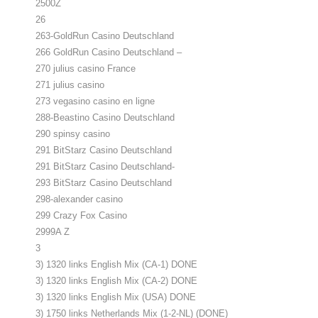
2500Z
26
263-GoldRun Casino Deutschland
266 GoldRun Casino Deutschland –
270 julius casino France
271 julius casino
273 vegasino casino en ligne
288-Beastino Casino Deutschland
290 spinsy casino
291 BitStarz Casino Deutschland
291 BitStarz Casino Deutschland-
293 BitStarz Casino Deutschland
298-alexander casino
299 Crazy Fox Casino
2999A Z
3
3) 1320 links English Mix (CA-1) DONE
3) 1320 links English Mix (CA-2) DONE
3) 1320 links English Mix (USA) DONE
3) 1750 links Netherlands Mix (1-2-NL) (DONE)