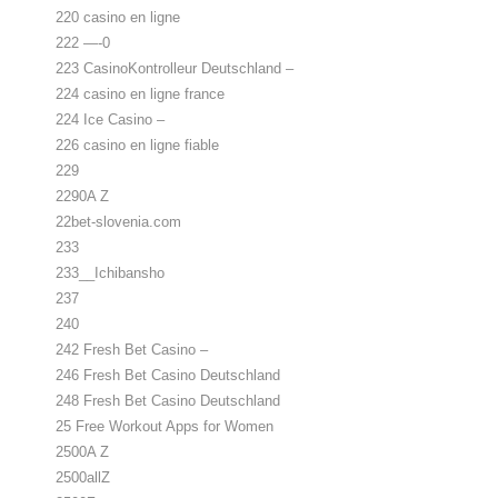
220 casino en ligne
222 —-0
223 CasinoKontrolleur Deutschland –
224 casino en ligne france
224 Ice Casino –
226 casino en ligne fiable
229
2290A Z
22bet-slovenia.com
233
233__Ichibansho
237
240
242 Fresh Bet Casino –
246 Fresh Bet Casino Deutschland
248 Fresh Bet Casino Deutschland
25 Free Workout Apps for Women
2500A Z
2500allZ