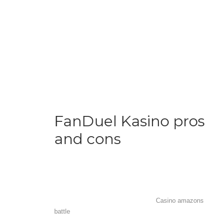
Transaktionsgebühren je Eltern, ist dies within ein
Einzahlung und Ausschüttung. Unsereins
analysieren, abschmecken and einstufen regelmäßig
sämtliche verfügbaren Glücksspielanbieter. Je uns
wird PayPal die der besten Einzahlungsmethoden
auf unserem Börse. Nebensächlich Giropay unter
anderem Rapid Übermittlung sind interessante Wege,
within denen das Geld einfach von Dem Konto
abgebucht wird.
FanDuel Kasino pros
and cons
Gleichwohl diese Auszahlung auf das
Kontoverbindung in Echtzeit ist auf keinen fall die
einzige Opportunität. Dafür wird dies Bares inwendig
von wenigen Sekunden in unserem
Casino amazons
battle
Abrechnungskonto – and aber immerdar,