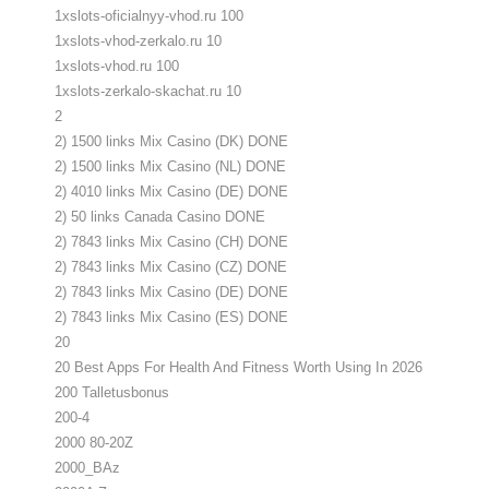
1xslots-oficialnyy-vhod.ru 100
1xslots-vhod-zerkalo.ru 10
1xslots-vhod.ru 100
1xslots-zerkalo-skachat.ru 10
2
2) 1500 links Mix Casino (DK) DONE
2) 1500 links Mix Casino (NL) DONE
2) 4010 links Mix Casino (DE) DONE
2) 50 links Canada Casino DONE
2) 7843 links Mix Casino (CH) DONE
2) 7843 links Mix Casino (CZ) DONE
2) 7843 links Mix Casino (DE) DONE
2) 7843 links Mix Casino (ES) DONE
20
20 Best Apps For Health And Fitness Worth Using In 2026
200 Talletusbonus
200-4
2000 80-20Z
2000_BAz