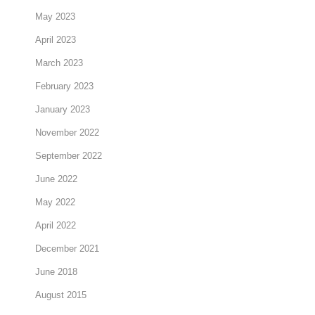
May 2023
April 2023
March 2023
February 2023
January 2023
November 2022
September 2022
June 2022
May 2022
April 2022
December 2021
June 2018
August 2015