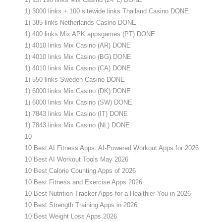
1) 3000 links + 100 sitewide links Thailand Casino DONE
1) 385 links Netherlands Casino DONE
1) 400 links Mix APK appsgames (PT) DONE
1) 4010 links Mix Casino (AR) DONE
1) 4010 links Mix Casino (BG) DONE
1) 4010 links Mix Casino (CA) DONE
1) 550 links Sweden Casino DONE
1) 6000 links Mix Casino (DK) DONE
1) 6000 links Mix Casino (SW) DONE
1) 7843 links Mix Casino (IT) DONE
1) 7843 links Mix Casino (NL) DONE
10
10 Best AI Fitness Apps: AI-Powered Workout Apps for 2026
10 Best AI Workout Tools May 2026
10 Best Calorie Counting Apps of 2026
10 Best Fitness and Exercise Apps 2026
10 Best Nutrition Tracker Apps for a Healthier You in 2026
10 Best Strength Training Apps in 2026
10 Best Weight Loss Apps 2026