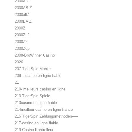
2000A Z
2000AB Z
2000allZ
2000BA Z
2000Z
2000Z_2
2000Z2
2000Zdp
2008-BroWinner Casino
2026
207 TigerSpin Mobile-
208 – casino en ligne fiable
21
210- meilleurs casino en ligne
213 TigerSpin Spiele-
213casino en ligne fiable
214meilleur casino en ligne france
215 TigerSpin Zahlungsmethoden—–
217-casino en ligne fiable
219 Casino Kontrolleur –