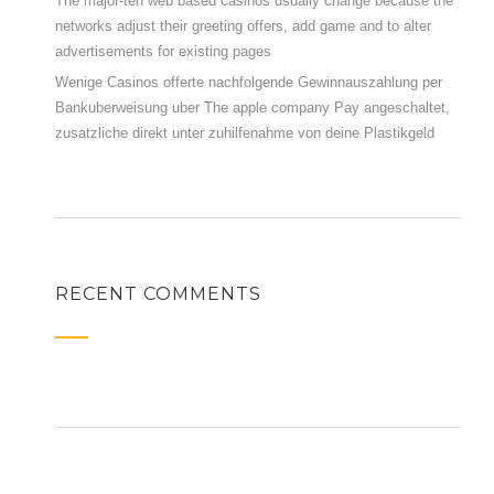
The major-ten web based casinos usually change because the
networks adjust their greeting offers, add game and to alter
advertisements for existing pages
Wenige Casinos offerte nachfolgende Gewinnauszahlung per
Bankuberweisung uber The apple company Pay angeschaltet,
zusatzliche direkt unter zuhilfenahme von deine Plastikgeld
RECENT COMMENTS