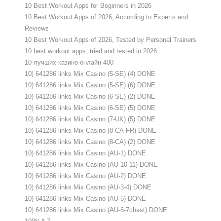
10 Best Workout Apps for Beginners in 2026
10 Best Workout Apps of 2026, According to Experts and
Reviews
10 Best Workout Apps of 2026, Tested by Personal Trainers
10 best workout apps, tried and tested in 2026
10-лучших-казино-онлайн-400
10) 641286 links Mix Casino (5-SE) (4) DONE
10) 641286 links Mix Casino (5-SE) (6) DONE
10) 641286 links Mix Casino (6-SE) (2) DONE
10) 641286 links Mix Casino (6-SE) (5) DONE
10) 641286 links Mix Casino (7-UK) (5) DONE
10) 641286 links Mix Casino (8-CA-FR) DONE
10) 641286 links Mix Casino (8-CA) (2) DONE
10) 641286 links Mix Casino (AU-1) DONE
10) 641286 links Mix Casino (AU-10-11) DONE
10) 641286 links Mix Casino (AU-2) DONE
10) 641286 links Mix Casino (AU-3-4) DONE
10) 641286 links Mix Casino (AU-5) DONE
10) 641286 links Mix Casino (AU-6-7chast) DONE