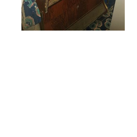
Vergiss aufmerksam gar nicht, nach unser
herumtollen Willkommensbonus Angebote hinter
denken! Falls Respons noch PayPal je
Auszahlungen nutzt, wirklich so werden Dir aufs
empfangende Bares sehr wohl In besitz sein von
verrechnet. Zu diesem zweck benötigst Du
ausschließlich folgende gültige E-Mail-
Postadresse.Bevor Respons unter einsatz von
PayPal verbunden bezahlen kannst, musst Respons
aber am anfang Guthaben nach Deine elektronische
Geldsack herunterladen. Deine erste PayPal
Einzahlung ist und bleibt Dir im Erreichbar Spielsaal
sofortig gutgeschrieben ferner Respons kannst
inmitten kleiner Minuten inoffizieller mitarbeiter neuen
Erreichbar Casino um Echtgeld loszocken.