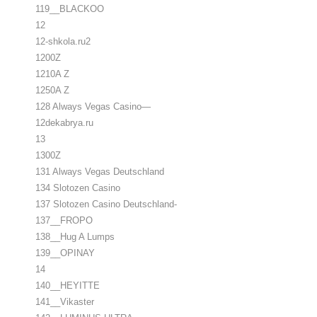
119__BLACKOO
12
12-shkola.ru2
1200Z
1210A Z
1250A Z
128 Always Vegas Casino—
12dekabrya.ru
13
1300Z
131 Always Vegas Deutschland
134 Slotozen Casino
137 Slotozen Casino Deutschland-
137__FROPO
138__Hug A Lumps
139__OPINAY
14
140__HEYITTE
141__Vikaster