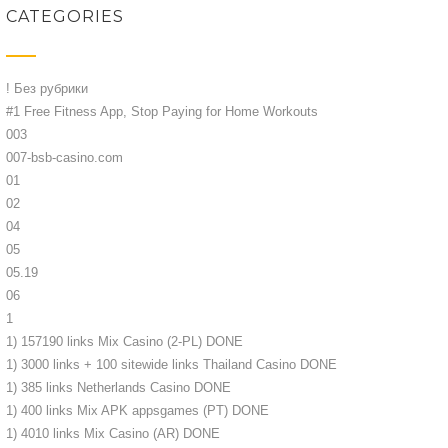
CATEGORIES
! Без рубрики
#1 Free Fitness App, Stop Paying for Home Workouts
003
007-bsb-casino.com
01
02
04
05
05.19
06
1
1) 157190 links Mix Casino (2-PL) DONE
1) 3000 links + 100 sitewide links Thailand Casino DONE
1) 385 links Netherlands Casino DONE
1) 400 links Mix APK appsgames (PT) DONE
1) 4010 links Mix Casino (AR) DONE