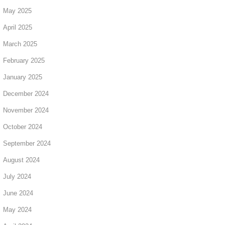
May 2025
April 2025
March 2025
February 2025
January 2025
December 2024
November 2024
October 2024
September 2024
August 2024
July 2024
June 2024
May 2024