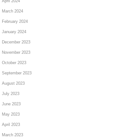
April 2024
March 2024
February 2024
January 2024
December 2023
November 2023
October 2023
September 2023
August 2023
July 2023
June 2023
May 2023
April 2023
March 2023