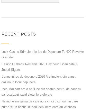
RECENT POSTS
Luck Casino Stimulent In loc de Depunere To 400 Revolve
Gratuite
Casino Outback Romania 2026 Cazinouri Licen?iate &
Jocuri Sigure
Bonus in loc de depunere 2026 A stimulent din cauza
cazino in locul depunere
Inca Mozzart are o op?iune din search pentru de cand tu
sa localizezi rapid sloturile preferate
Ne incheiem gama de care au a cinci cazinouri in care
prime?ti un bonus in locul depunere care au Winboss