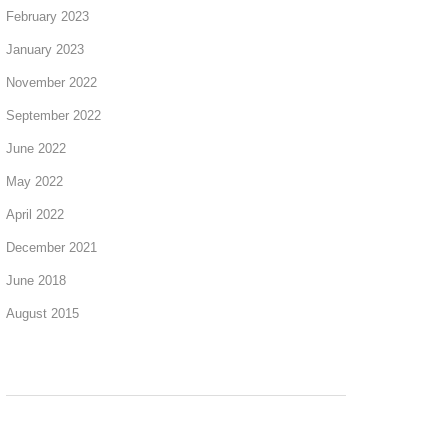
February 2023
January 2023
November 2022
September 2022
June 2022
May 2022
April 2022
December 2021
June 2018
August 2015