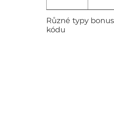
Maximální Sázka
bonusem.
Různé typy bonusů
kódu
Existuje několik typů bonusů, které můžete 
patří bonusy za vklad, které vám zaručí navý
začínající hráče, kteří si chtějí vyzkoušet 
se kterými vám casino vrátí procento prohra
Kromě toho existují i bonusy věrnostní, které
podobě a mohou zahrnovat exkluzivní turnaje,
aktivně využívat bonusy k maximalizaci svýc
Bonusy za vklad: Navýšení vkladu o ur
Cashback bonusy: Vrácení procenta p
Bonusy věrnostní: Exkluzivní nabídky 