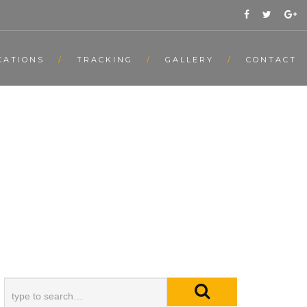
CATIONS
TRACKING
GALLERY
CONTACT