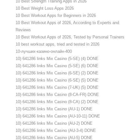
10 Best Strength Training Apps in 2026
10 Best Weight Loss Apps 2026
10 Best Workout Apps for Beginners in 2026
10 Best Workout Apps of 2026, According to Experts and
Reviews
10 Best Workout Apps of 2026, Tested by Personal Trainers
10 best workout apps, tried and tested in 2026
10-лучших-казино-онлайн-400
10) 641286 links Mix Casino (5-SE) (4) DONE
10) 641286 links Mix Casino (5-SE) (6) DONE
10) 641286 links Mix Casino (6-SE) (2) DONE
10) 641286 links Mix Casino (6-SE) (5) DONE
10) 641286 links Mix Casino (7-UK) (5) DONE
10) 641286 links Mix Casino (8-CA-FR) DONE
10) 641286 links Mix Casino (8-CA) (2) DONE
10) 641286 links Mix Casino (AU-1) DONE
10) 641286 links Mix Casino (AU-10-11) DONE
10) 641286 links Mix Casino (AU-2) DONE
10) 641286 links Mix Casino (AU-3-4) DONE
10) 641286 links Mix Casino (AU-5) DONE