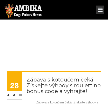
THE BLOG SINGLE
Zábava s kotoučem čeká
28
Získejte výhody s roulettino
bonus code a vyhrajte!
JAN
Zábava s kotoučem čeká: Získejte výhody s