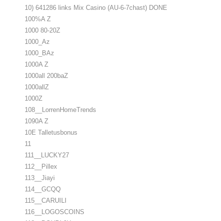
10) 641286 links Mix Casino (AU-6-7chast) DONE
100%A Z
1000 80-20Z
1000_Az
1000_BAz
1000A Z
1000all 200baZ
1000allZ
1000Z
108__LorrenHomeTrends
1090A Z
10E Talletusbonus
11
111__LUCKY27
112__Pillex
113__Jiayi
114__GCQQ
115__CARUILI
116__LOGOSCOINS