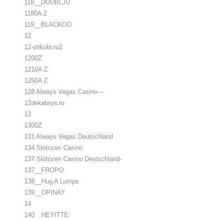
118__DOUBLJU
1180A Z
119__BLACKOO
12
12-shkola.ru2
1200Z
1210A Z
1250A Z
128 Always Vegas Casino—
12dekabrya.ru
13
1300Z
131 Always Vegas Deutschland
134 Slotozen Casino
137 Slotozen Casino Deutschland-
137__FROPO
138__Hug A Lumps
139__OPINAY
14
140__HEYITTE