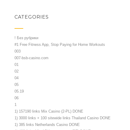
CATEGORIES
! Без рубрики
#1 Free Fitness App, Stop Paying for Home Workouts
003
007-bsb-casino.com
01
02
04
05
05.19
06
1
1) 157190 links Mix Casino (2-PL) DONE
1) 3000 links + 100 sitewide links Thailand Casino DONE
1) 385 links Netherlands Casino DONE