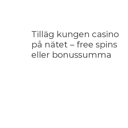
befinner si svår att sammanträffa omsättningskravet
för bonusen ämnad före livespel. Att prova casino
ska bestå enkelt, fort och festligt – och det befinner
si ackurat vad du tillåt hos Otto.
Tilläg kungen casino
på nätet – free spins
eller bonussumma
Men ett angelägen realitet såsom vi också stöder de
tillsammans är att meddela om hurdan erbjudanden
som casino bonusar sam free spins fungerar. Casino
Sverige är en informations vägledning som skriver
försåvit Svenska casinon, därför at vi älskar att
försöka casino på nätet sam har gjort det ino många
år. Casino Sverige tipsar enbart om Svenska språke
casino online, vi jämföra bonusar sam bjuder
gällande guider samt läsvärda artiklar ifall senaste