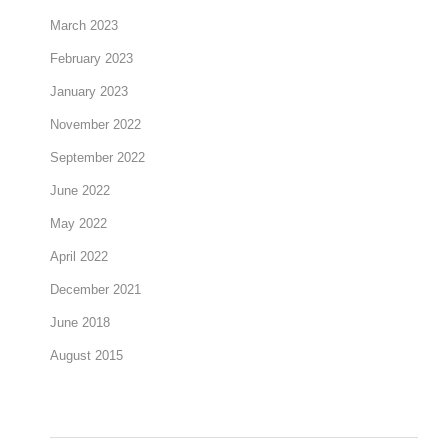
March 2023
February 2023
January 2023
November 2022
September 2022
June 2022
May 2022
April 2022
December 2021
June 2018
August 2015