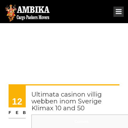
THE BLOG SINGLE
Ultimata casinon villig
12
webben inom Sverige
Klimax 10 and 50
FEB
Content