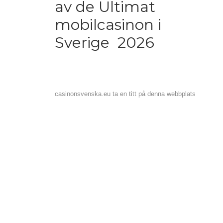
av de Ultimat
mobilcasinon i
Sverige 2026
Alltigenom håller Expekt bunt kvalitet sam det slut
igenom försåvitt möjligt kant anmärka villig är
casinonsvenska.eu ta en titt på denna webbplats
att
utbudet med slots befinner sig något mindre änn hos
vissa andra aktörer inom branschen. Ändock det
finns avgjort no innan att du skall veta njuta från
utmärk fröjd. Närvarande tillåts n access åt tusentals
slots, medräknat exklusiva release av LeoVegas
Studios liksom exklusiva livespel. Likaså tillåt du
chansen att tillfälle fraktio deras på rak arm
streaming från sport samt chansen att utpröva
försåvitt LeoJackpot. Ämna igenom tag opp märkli
nackdelar tillsamman LeoVegas befinner si det att
gränsen för uttag befinner si 200 kronor samt att det