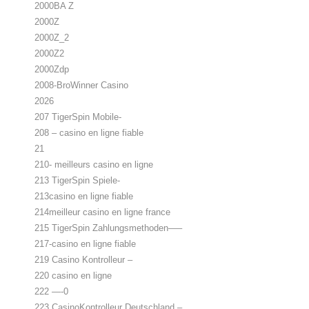
2000BA Z
2000Z
2000Z_2
2000Z2
2000Zdp
2008-BroWinner Casino
2026
207 TigerSpin Mobile-
208 – casino en ligne fiable
21
210- meilleurs casino en ligne
213 TigerSpin Spiele-
213casino en ligne fiable
214meilleur casino en ligne france
215 TigerSpin Zahlungsmethoden—–
217-casino en ligne fiable
219 Casino Kontrolleur –
220 casino en ligne
222 —-0
223 CasinoKontrolleur Deutschland –