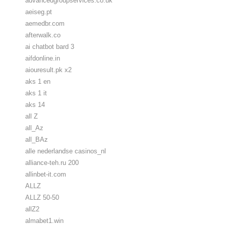
advancedgroupservices.co.uk
aeiseg.pt
aemedbr.com
afterwalk.co
ai chatbot bard 3
aifdonline.in
aiouresult.pk x2
aks 1 en
aks 1 it
aks 14
all Z
all_Az
all_BAz
alle nederlandse casinos_nl
alliance-teh.ru 200
allinbet-it.com
ALLZ
ALLZ 50-50
allZ2
almabet1.win