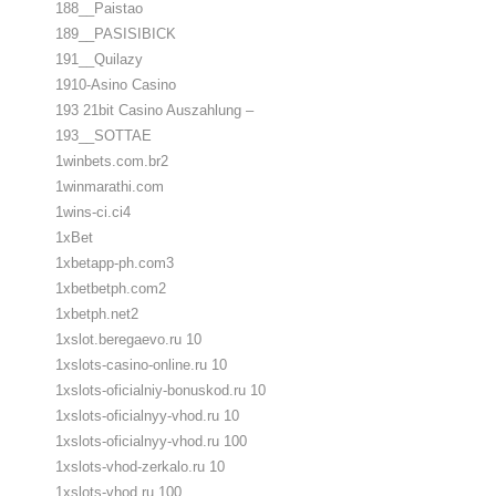
188__Paistao
189__PASISIBICK
191__Quilazy
1910-Asino Casino
193 21bit Casino Auszahlung –
193__SOTTAE
1winbets.com.br2
1winmarathi.com
1wins-ci.ci4
1xBet
1xbetapp-ph.com3
1xbetbetph.com2
1xbetph.net2
1xslot.beregaevo.ru 10
1xslots-casino-online.ru 10
1xslots-oficialniy-bonuskod.ru 10
1xslots-oficialnyy-vhod.ru 10
1xslots-oficialnyy-vhod.ru 100
1xslots-vhod-zerkalo.ru 10
1xslots-vhod.ru 100