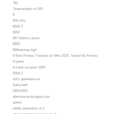
781
7enazametku.ru 500
8
800_bAz
800A Z
800Z
887 betlive casino
8883
888starzeg.org4
9 Best Fitness Trackers for Men 2026, Tested By Fitness
Experts
9-sotok.rucasino 1000
930A Z
a16z generative ai
Aalizzwell
ABAOWO
aberturasaconcagua.com
admin
adobe generative ai 3