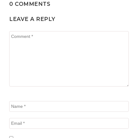
0 COMMENTS
LEAVE A REPLY