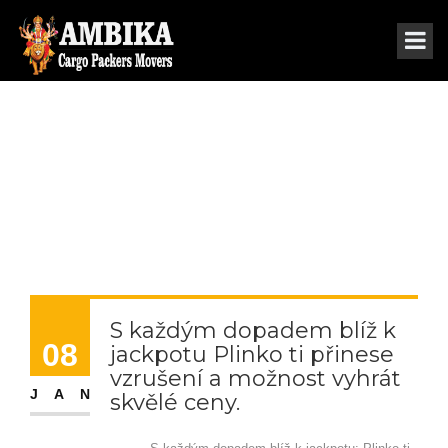
THE BLOG SINGLE
S každým dopadem blíž k
08
jackpotu Plinko ti přinese
vzrušení a možnost vyhrát
JAN
skvělé ceny.