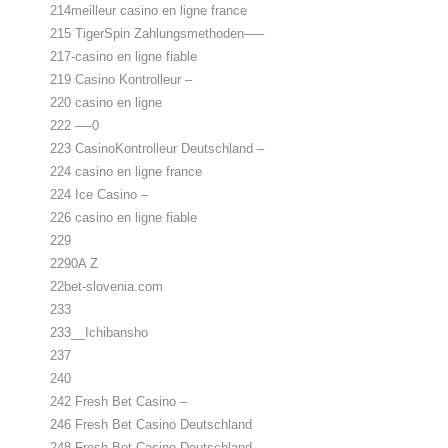
214meilleur casino en ligne france
215 TigerSpin Zahlungsmethoden—–
217-casino en ligne fiable
219 Casino Kontrolleur –
220 casino en ligne
222 —-0
223 CasinoKontrolleur Deutschland –
224 casino en ligne france
224 Ice Casino –
226 casino en ligne fiable
229
2290A Z
22bet-slovenia.com
233
233__Ichibansho
237
240
242 Fresh Bet Casino –
246 Fresh Bet Casino Deutschland
248 Fresh Bet Casino Deutschland