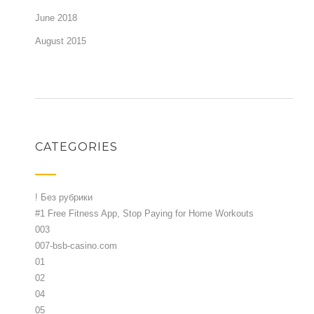
June 2018
August 2015
CATEGORIES
! Без рубрики
#1 Free Fitness App, Stop Paying for Home Workouts
003
007-bsb-casino.com
01
02
04
05