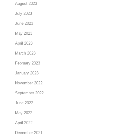
August 2023
July 2023
June 2023
May 2023
April 2023
March 2023
February 2023
January 2023
November 2022
September 2022
June 2022
May 2022
April 2022
December 2021