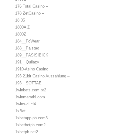
176 Total Casino –
178 ZetCasino –
18.05
1800A Z
1800Z
184__FoWear
188__Paistao
189__PASISIBICK
191__Quilazy
1910-Asino Casino
193 21bit Casino Auszahlung –
193__SOTTAE
1winbets.com.br2
1winmarathi.com
1wins-ci.ci4
1xBet
1xbetapp-ph.com3
1xbetbetph.com2
1xbetph.net2