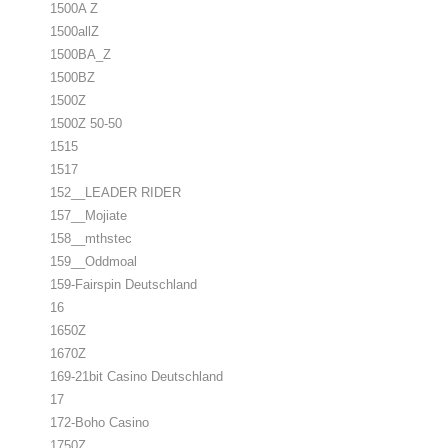
1500A Z
1500allZ
1500BA_Z
1500BZ
1500Z
1500Z 50-50
1515
1517
152__LEADER RIDER
157__Mojiate
158__mthstec
159__Oddmoal
159-Fairspin Deutschland
16
1650Z
1670Z
169-21bit Casino Deutschland
17
172-Boho Casino
1750Z