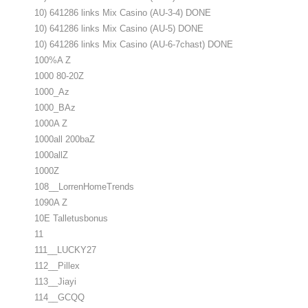
10) 641286 links Mix Casino (AU-3-4) DONE
10) 641286 links Mix Casino (AU-5) DONE
10) 641286 links Mix Casino (AU-6-7chast) DONE
100%A Z
1000 80-20Z
1000_Az
1000_BAz
1000A Z
1000all 200baZ
1000allZ
1000Z
108__LorrenHomeTrends
1090A Z
10E Talletusbonus
11
111__LUCKY27
112__Pillex
113__Jiayi
114__GCQQ