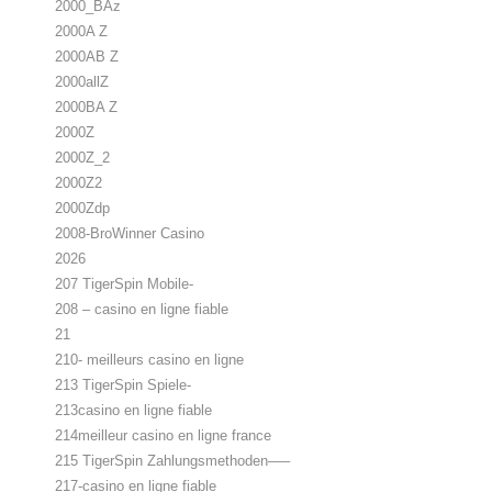
2000_BAz
2000A Z
2000AB Z
2000allZ
2000BA Z
2000Z
2000Z_2
2000Z2
2000Zdp
2008-BroWinner Casino
2026
207 TigerSpin Mobile-
208 – casino en ligne fiable
21
210- meilleurs casino en ligne
213 TigerSpin Spiele-
213casino en ligne fiable
214meilleur casino en ligne france
215 TigerSpin Zahlungsmethoden—–
217-casino en ligne fiable