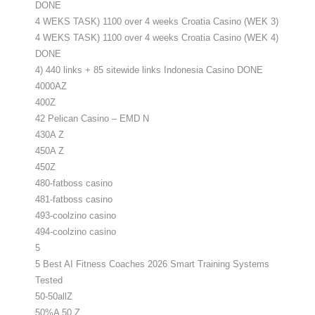
DONE
4 WEKS TASK) 1100 over 4 weeks Croatia Casino (WEK 3)
4 WEKS TASK) 1100 over 4 weeks Croatia Casino (WEK 4)
DONE
4) 440 links + 85 sitewide links Indonesia Casino DONE
4000AZ
400Z
42 Pelican Casino – EMD N
430A Z
450A Z
450Z
480-fatboss casino
481-fatboss casino
493-coolzino casino
494-coolzino casino
5
5 Best AI Fitness Coaches 2026 Smart Training Systems
Tested
50-50allZ
50%A 50 Z