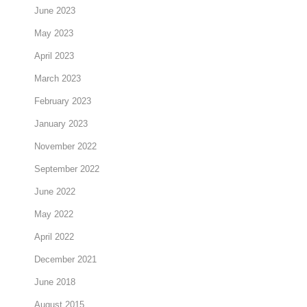
June 2023
May 2023
April 2023
March 2023
February 2023
January 2023
November 2022
September 2022
June 2022
May 2022
April 2022
December 2021
June 2018
August 2015