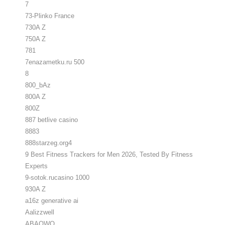
7
73-Plinko France
730A Z
750A Z
781
7enazametku.ru 500
8
800_bAz
800A Z
800Z
887 betlive casino
8883
888starzeg.org4
9 Best Fitness Trackers for Men 2026, Tested By Fitness
Experts
9-sotok.rucasino 1000
930A Z
a16z generative ai
Aalizzwell
ABAOWO