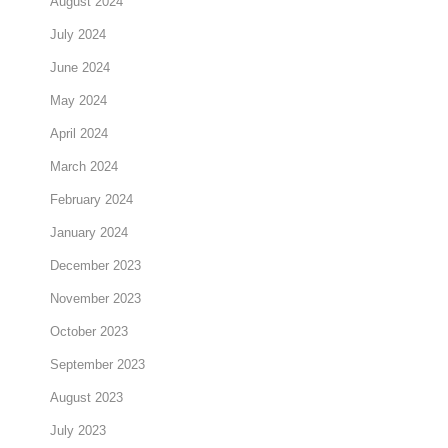
August 2024
July 2024
June 2024
May 2024
April 2024
March 2024
February 2024
January 2024
December 2023
November 2023
October 2023
September 2023
August 2023
July 2023