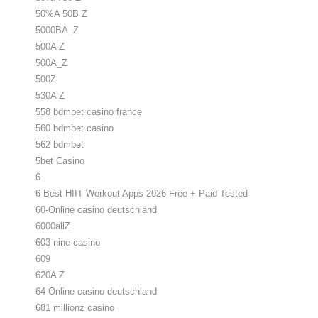
50%A 50B Z
5000BA_Z
500A Z
500A_Z
500Z
530A Z
558 bdmbet casino france
560 bdmbet casino
562 bdmbet
5bet Casino
6
6 Best HIIT Workout Apps 2026 Free + Paid Tested
60-Online casino deutschland
6000allZ
603 nine casino
609
620A Z
64 Online casino deutschland
681 millionz casino