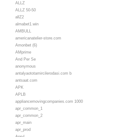
ALLZ
ALLZ 50-50
allZ2
almabet1.win
AMBULL
americanatelier-store.com
Amonbet (6)
AMprime
And Per Se
anonymous
antalyaototamircilerodasi.com b
antsaat.com
APK
APLB
appliancemovingcompanies.com 1000
apr_common_1
apr_common_2
apr_main
apr_prod
Apryl