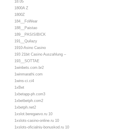
18.05
1800A Z
1800Z
184__FoWear
188__Paistao
189__PASISIBICK
191__Quilazy
1910-Asino Casino
193 21bit Casino Auszahlung –
193__SOTTAE
1winbets.com.br2
1winmarathi.com
1wins-ci.ci4
1xBet
1xbetapp-ph.com3
1xbetbetph.com2
1xbetph.net2
1xslot.beregaevo.ru 10
1xslots-casino-online.ru 10
1xslots-oficialniy-bonuskod.ru 10