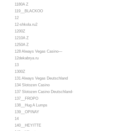
1180A Z
119__BLACKOO
12
12-shkola.ru2
1200Z
1210A Z
1250A Z
128 Always Vegas Casino—
12dekabrya.ru
13
1300Z
131 Always Vegas Deutschland
134 Slotozen Casino
137 Slotozen Casino Deutschland-
137__FROPO
138__Hug A Lumps
139__OPINAY
14
140__HEYITTE