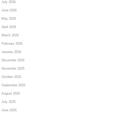
July 2026
June 2026
May 2026
April 2026
March 2026
February 2026
January 2026
December 2025
November 2025
October 2025
September 2025
August 2025
July 2025
June 2025