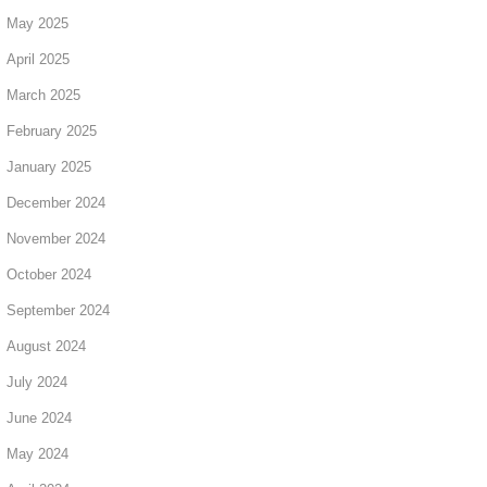
May 2025
April 2025
March 2025
February 2025
January 2025
December 2024
November 2024
October 2024
September 2024
August 2024
July 2024
June 2024
May 2024