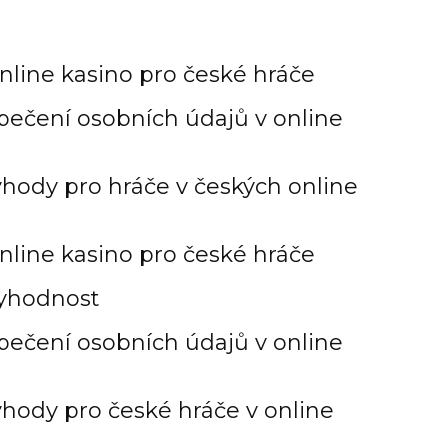
online kasino pro české hráče
ečení osobních údajů v online
ýhody pro hráče v českých online
online kasino pro české hráče
yhodnost
ečení osobních údajů v online
ýhody pro české hráče v online