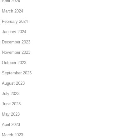
April 2024
March 2024
February 2024
January 2024
December 2023
November 2023
October 2023
September 2023
August 2023
July 2023
June 2023
May 2023
April 2023
March 2023