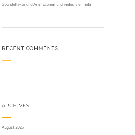
Soundeffekte und Animationen und vieles viel mehr
RECENT COMMENTS
ARCHIVES
August 2026