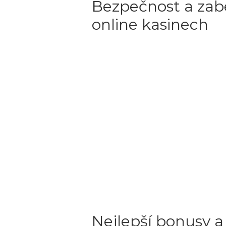
Bezpečnost a zab
online kasinech
Při výběru online casina je důležité dbát na 
nabízejí online casino bonus bez vkladu a maj
například casino online, by mělo mít jasně 
šifrovací technologie k ochraně vašich dat.
Při registraci do online casina byste měli vž
autentizaci, pokud je to možné. Také je důle
věděli, jak vaše údaje budou použity a chrán
informaci o tom, jak vaše údaje budou zpraco
Kromě toho byste měli také dbát na to, aby o
regulačním orgánem. To zajišťuje, že online 
Pokud máte nějaké pochybnosti o bezpečnosti on
ochranu vašich údajů.
Nejlepší bonusy a