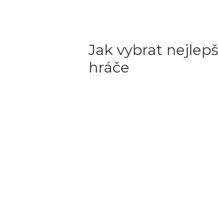
Naším cílem je stát se vaším hlavním zdroje
můžete začít hrát hned, bez nutnosti dlouhéh
poskytují vám komplexní informace o všech d
Jak vybrat nejlepš
hráče
Vyberte si online casino cz, které nabízí no
jako je online casino bonus bez vkladu.
Při výběru online kasina zkontrolujte, zda nab
abyste mohli hrát s klidem a bez starostí v ca
Pro české hráče je důležité, aby online kasin
regulární autority, aby byla zajištěna férovost
Dále se vyplatí podívat na hodnocení a recenz
spolehlivosti online kasina, než se rozhodne