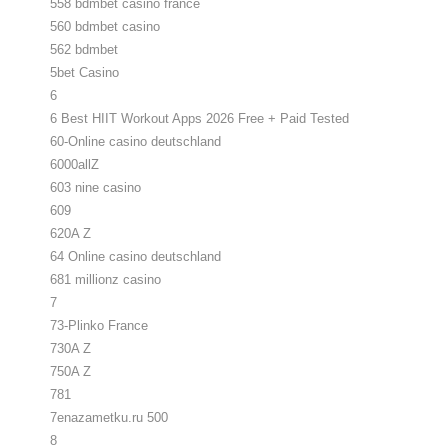
558 bdmbet casino france
560 bdmbet casino
562 bdmbet
5bet Casino
6
6 Best HIIT Workout Apps 2026 Free + Paid Tested
60-Online casino deutschland
6000allZ
603 nine casino
609
620A Z
64 Online casino deutschland
681 millionz casino
7
73-Plinko France
730A Z
750A Z
781
7enazametku.ru 500
8