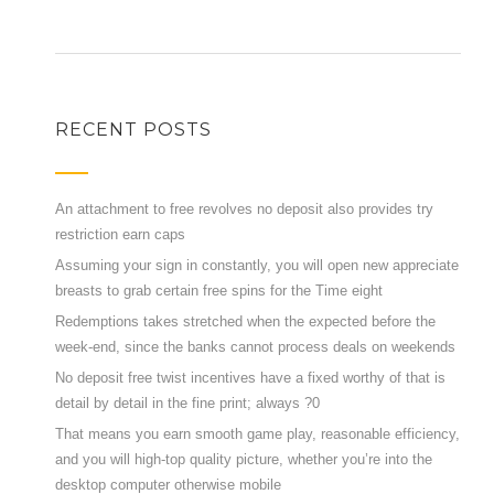
RECENT POSTS
An attachment to free revolves no deposit also provides try
restriction earn caps
Assuming your sign in constantly, you will open new appreciate
breasts to grab certain free spins for the Time eight
Redemptions takes stretched when the expected before the
week-end, since the banks cannot process deals on weekends
No deposit free twist incentives have a fixed worthy of that is
detail by detail in the fine print; always ?0
That means you earn smooth game play, reasonable efficiency,
and you will high-top quality picture, whether you’re into the
desktop computer otherwise mobile