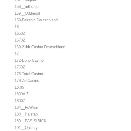
158__mthstec
159__Oddmoal
159-Fairspin Deutschland
16
1650Z
1670Z
169-21bit Casino Deutschland
17
172-Boho Casino
1750Z
176 Total Casino –
178 ZetCasino –
18.05
1800A Z
1800Z
184__FoWear
188__Paistao
189__PASISIBICK
191__Quilazy