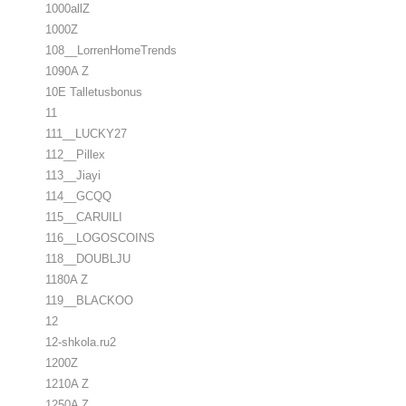
1000allZ
1000Z
108__LorrenHomeTrends
1090A Z
10E Talletusbonus
11
111__LUCKY27
112__Pillex
113__Jiayi
114__GCQQ
115__CARUILI
116__LOGOSCOINS
118__DOUBLJU
1180A Z
119__BLACKOO
12
12-shkola.ru2
1200Z
1210A Z
1250A Z