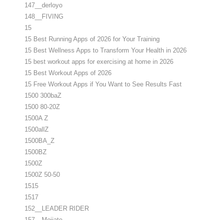
147__derloyo
148__FIVING
15
15 Best Running Apps of 2026 for Your Training
15 Best Wellness Apps to Transform Your Health in 2026
15 best workout apps for exercising at home in 2026
15 Best Workout Apps of 2026
15 Free Workout Apps if You Want to See Results Fast
1500 300baZ
1500 80-20Z
1500A Z
1500allZ
1500BA_Z
1500BZ
1500Z
1500Z 50-50
1515
1517
152__LEADER RIDER
157__Mojiate