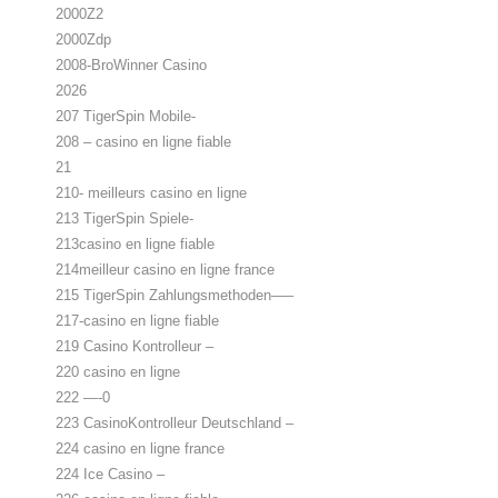
2000Z2
2000Zdp
2008-BroWinner Casino
2026
207 TigerSpin Mobile-
208 – casino en ligne fiable
21
210- meilleurs casino en ligne
213 TigerSpin Spiele-
213casino en ligne fiable
214meilleur casino en ligne france
215 TigerSpin Zahlungsmethoden—–
217-casino en ligne fiable
219 Casino Kontrolleur –
220 casino en ligne
222 —-0
223 CasinoKontrolleur Deutschland –
224 casino en ligne france
224 Ice Casino –