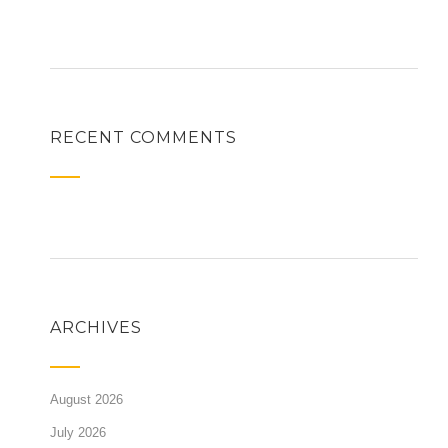
RECENT COMMENTS
ARCHIVES
August 2026
July 2026