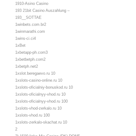
1910-Asino Casino
193 21bit Casino Auszahlung –
193__SOTTAE
1winbets.com.br2
1winmarathi.com
1wins-ci.ci4
1xBet
1xbetapp-ph.com3
1xbetbetph.com2
1xbetph.net2
1xslot.beregaevo.ru 10
1xslots-casino-online.ru 10
1xslots-oficialniy-bonuskod.ru 10
1xslots-oficialnyy-vhod.ru 10
1xslots-oficialnyy-vhod.ru 100
1xslots-vhod-zerkalo.ru 10
1xslots-vhod.ru 100
1xslots-zerkalo-skachat.ru 10
2