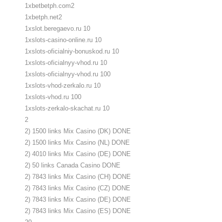
1xbetbetph.com2
1xbetph.net2
1xslot.beregaevo.ru 10
1xslots-casino-online.ru 10
1xslots-oficialniy-bonuskod.ru 10
1xslots-oficialnyy-vhod.ru 10
1xslots-oficialnyy-vhod.ru 100
1xslots-vhod-zerkalo.ru 10
1xslots-vhod.ru 100
1xslots-zerkalo-skachat.ru 10
2
2) 1500 links Mix Casino (DK) DONE
2) 1500 links Mix Casino (NL) DONE
2) 4010 links Mix Casino (DE) DONE
2) 50 links Canada Casino DONE
2) 7843 links Mix Casino (CH) DONE
2) 7843 links Mix Casino (CZ) DONE
2) 7843 links Mix Casino (DE) DONE
2) 7843 links Mix Casino (ES) DONE