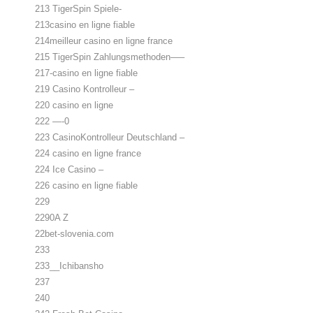
213 TigerSpin Spiele-
213casino en ligne fiable
214meilleur casino en ligne france
215 TigerSpin Zahlungsmethoden—–
217-casino en ligne fiable
219 Casino Kontrolleur –
220 casino en ligne
222 —-0
223 CasinoKontrolleur Deutschland –
224 casino en ligne france
224 Ice Casino –
226 casino en ligne fiable
229
2290A Z
22bet-slovenia.com
233
233__Ichibansho
237
240