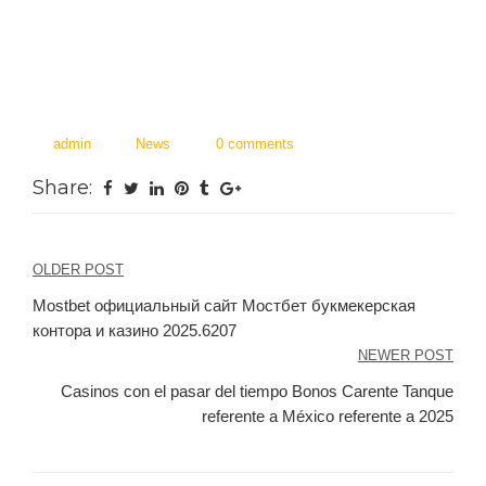
лучшие условия для игроков.
Начните играть в Pinco Казино сегодня и
получите доступ к лучшим бонусам и акциям для
новых игроков!
admin
News
0 comments
Share:
Post
OLDER POST
navigation
Mostbet официальный сайт Мостбет букмекерская
контора и казино 2025.6207
NEWER POST
Casinos con el pasar del tiempo Bonos Carente Tanque
referente a México referente a 2025