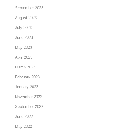
September 2023
August 2023
July 2023
June 2023
May 2023
April 2023
March 2023
February 2023
January 2023
November 2022
September 2022
June 2022
May 2022