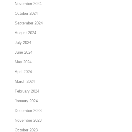
November 2024
October 2024
September 2024
August 2024
July 2024
June 2024
May 2024
April 2024
March 2024
February 2024
January 2024
December 2023
November 2023
October 2023