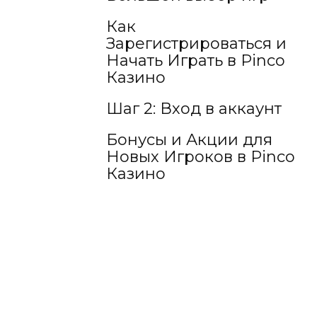
Как
Зарегистрироваться и
Начать Играть в Pinco
Казино
Шаг 2: Вход в аккаунт
Бонусы и Акции для
Новых Игроков в Pinco
Казино
Если вы ищете официальный сайт Pinco Casino,
то вы на правом пути. В этом обзоре мы
рассмотрим все аспекты игры в онлайн-казино
Pinco, чтобы помочь вам начать играть как можно
скорее.
Pinco Casino – это популярное онлайн-казино,
которое предлагает игрокам широкий выбор игр,