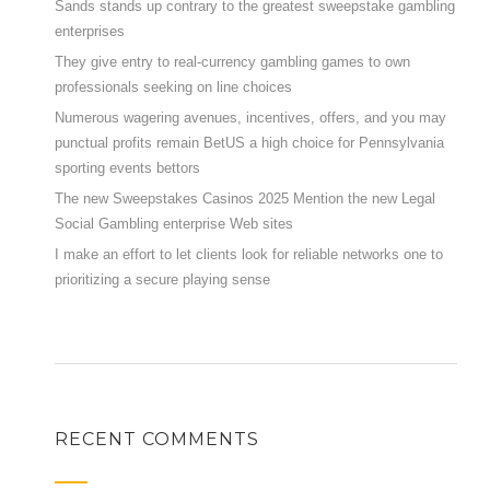
Sands stands up contrary to the greatest sweepstake gambling
enterprises
They give entry to real-currency gambling games to own
professionals seeking on line choices
Numerous wagering avenues, incentives, offers, and you may
punctual profits remain BetUS a high choice for Pennsylvania
sporting events bettors
The new Sweepstakes Casinos 2025 Mention the new Legal
Social Gambling enterprise Web sites
I make an effort to let clients look for reliable networks one to
prioritizing a secure playing sense
RECENT COMMENTS