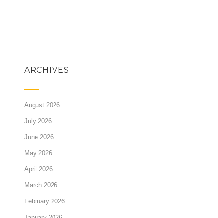
ARCHIVES
August 2026
July 2026
June 2026
May 2026
April 2026
March 2026
February 2026
January 2026