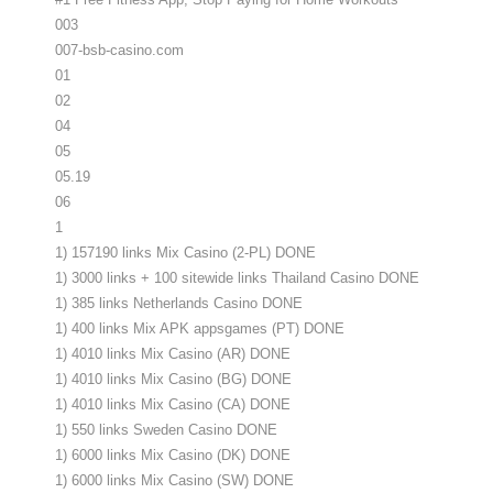
003
007-bsb-casino.com
01
02
04
05
05.19
06
1
1) 157190 links Mix Casino (2-PL) DONE
1) 3000 links + 100 sitewide links Thailand Casino DONE
1) 385 links Netherlands Casino DONE
1) 400 links Mix APK appsgames (PT) DONE
1) 4010 links Mix Casino (AR) DONE
1) 4010 links Mix Casino (BG) DONE
1) 4010 links Mix Casino (CA) DONE
1) 550 links Sweden Casino DONE
1) 6000 links Mix Casino (DK) DONE
1) 6000 links Mix Casino (SW) DONE