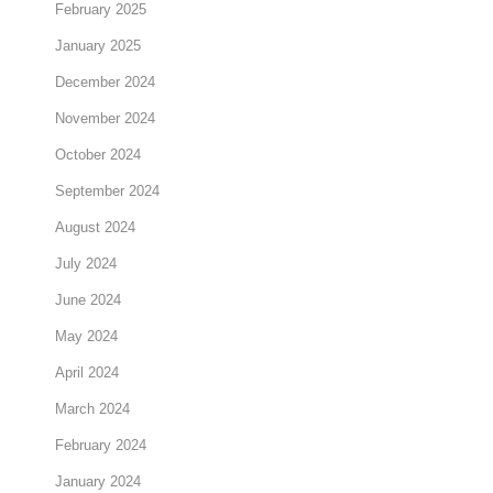
February 2025
January 2025
December 2024
November 2024
October 2024
September 2024
August 2024
July 2024
June 2024
May 2024
April 2024
March 2024
February 2024
January 2024