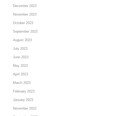
December 2023
November 2023
October 2023
September 2023
August 2023
July 2023
June 2023
May 2023
April 2023
March 2023
February 2023
January 2023
November 2022