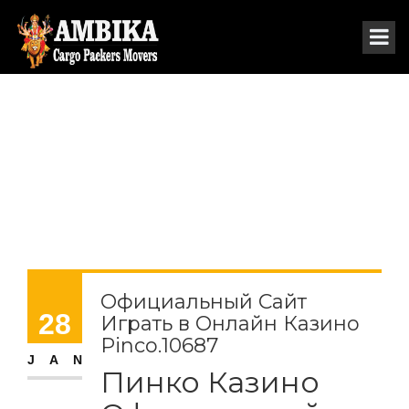
THE BLOG SINGLE
Официальный Сайт
28
Играть в Онлайн Казино
Pinco.10687
JAN
Пинко Казино