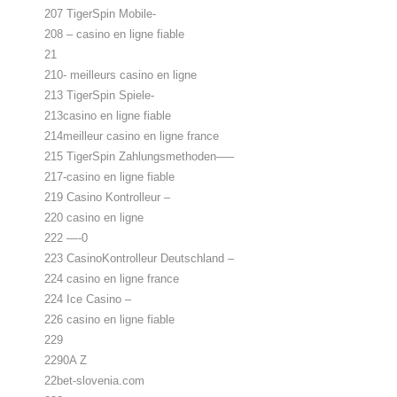
207 TigerSpin Mobile-
208 – casino en ligne fiable
21
210- meilleurs casino en ligne
213 TigerSpin Spiele-
213casino en ligne fiable
214meilleur casino en ligne france
215 TigerSpin Zahlungsmethoden—–
217-casino en ligne fiable
219 Casino Kontrolleur –
220 casino en ligne
222 —-0
223 CasinoKontrolleur Deutschland –
224 casino en ligne france
224 Ice Casino –
226 casino en ligne fiable
229
2290A Z
22bet-slovenia.com