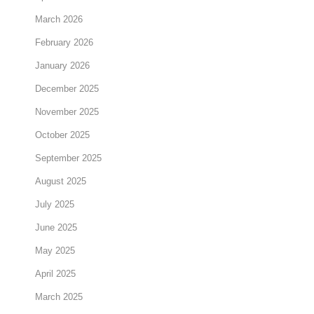
March 2026
February 2026
January 2026
December 2025
November 2025
October 2025
September 2025
August 2025
July 2025
June 2025
May 2025
April 2025
March 2025