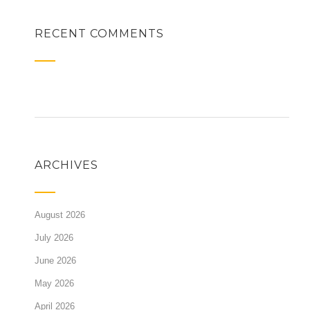
RECENT COMMENTS
ARCHIVES
August 2026
July 2026
June 2026
May 2026
April 2026