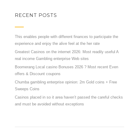
RECENT POSTS
This enables people with different finances to participate the
experience and enjoy the alive feel at the her rate
Greatest Casinos on the internet 2026: Most readily useful A
real income Gambling enterprise Web sites
Boomerang Local casino Bonuses 2026 ? Most recent Even
offers & Discount coupons
Chumba gambling enterprise opinion: 2m Gold coins + Free
Sweeps Coins
Casinos placed in so it area haven’t passed the careful checks
and must be avoided without exceptions