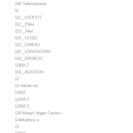
10E Talletusbonus
11
111__LUCKY27
112__Pillex
113__Jiayi
114__GCQQ
115__CARUILI
116__LOGOSCOINS
118__DOUBLJU
1180A Z
119__BLACKOO
12
12-shkola.ru2
1200Z
1210A Z
1250A Z
128 Always Vegas Casino—
12dekabrya.ru
13