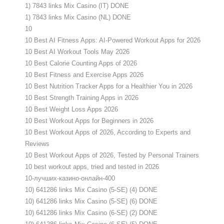
1) 7843 links Mix Casino (IT) DONE
1) 7843 links Mix Casino (NL) DONE
10
10 Best AI Fitness Apps: AI-Powered Workout Apps for 2026
10 Best AI Workout Tools May 2026
10 Best Calorie Counting Apps of 2026
10 Best Fitness and Exercise Apps 2026
10 Best Nutrition Tracker Apps for a Healthier You in 2026
10 Best Strength Training Apps in 2026
10 Best Weight Loss Apps 2026
10 Best Workout Apps for Beginners in 2026
10 Best Workout Apps of 2026, According to Experts and
Reviews
10 Best Workout Apps of 2026, Tested by Personal Trainers
10 best workout apps, tried and tested in 2026
10-лучших-казино-онлайн-400
10) 641286 links Mix Casino (5-SE) (4) DONE
10) 641286 links Mix Casino (5-SE) (6) DONE
10) 641286 links Mix Casino (6-SE) (2) DONE