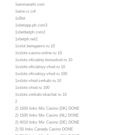
1winmarathi.com
1wins-ci.ci4
1xBet
1xbetapp-ph.com3
1xbetbetph.com2
1xbetph.net2
1xslot.beregaevo.ru 10
1xslots-casino-online.ru 10
1xslots-oficialniy-bonuskod.ru 10
1xslots-oficialnyy-vhod.ru 10
1xslots-oficialnyy-vhod.ru 100
1xslots-vhod-zerkalo.ru 10
1xslots-vhod.ru 100
1xslots-zerkalo-skachat.ru 10
2
2) 1500 links Mix Casino (DK) DONE
2) 1500 links Mix Casino (NL) DONE
2) 4010 links Mix Casino (DE) DONE
2) 50 links Canada Casino DONE