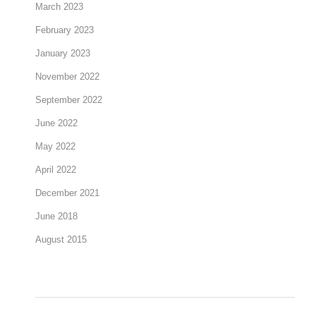
March 2023
February 2023
January 2023
November 2022
September 2022
June 2022
May 2022
April 2022
December 2021
June 2018
August 2015