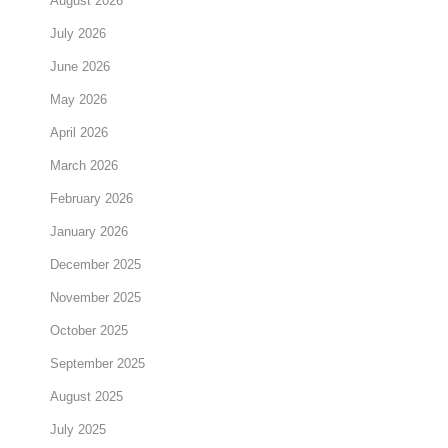
August 2026
July 2026
June 2026
May 2026
April 2026
March 2026
February 2026
January 2026
December 2025
November 2025
October 2025
September 2025
August 2025
July 2025