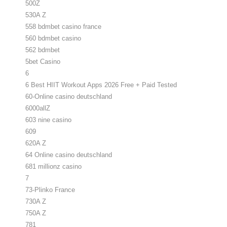
500Z
530A Z
558 bdmbet casino france
560 bdmbet casino
562 bdmbet
5bet Casino
6
6 Best HIIT Workout Apps 2026 Free + Paid Tested
60-Online casino deutschland
6000allZ
603 nine casino
609
620A Z
64 Online casino deutschland
681 millionz casino
7
73-Plinko France
730A Z
750A Z
781