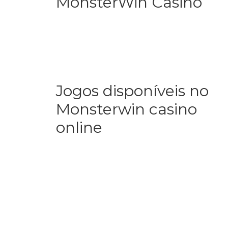
MonsterWin Casino
Promotions exclusives sur le site Chaque week-end,
nous doublons le plaisir avec une offre de
rechargement pouvant atteindre 700 € + 50 Tours
gratuits. Vous avez 10 jours pour l’utiliser.
Jogos disponíveis no
Monsterwin casino
online
Le jeu en direct chez Monsterwin ajoute une touche
humaine sans compromettre la rapidité ni l’équité.
Cette section recrée l’ambiance d’un véritable
casino, en combinant commodité numérique et
sensations authentiques. Une fois vérifié, votre
compte est pleinement actif et sécurisé. Une fois
votre inscription terminée, vous aurez accès à toutes