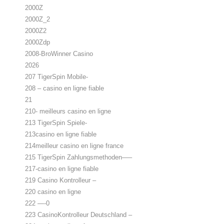
2000Z
2000Z_2
2000Z2
2000Zdp
2008-BroWinner Casino
2026
207 TigerSpin Mobile-
208 – casino en ligne fiable
21
210- meilleurs casino en ligne
213 TigerSpin Spiele-
213casino en ligne fiable
214meilleur casino en ligne france
215 TigerSpin Zahlungsmethoden—–
217-casino en ligne fiable
219 Casino Kontrolleur –
220 casino en ligne
222 —-0
223 CasinoKontrolleur Deutschland –