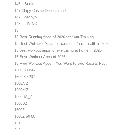
146__Burrki
147 Chipy Casino Deutschland
147__derloyo
148__FIVING
15
15 Best Running Apps of 2026 for Your Training
15 Best Wellness Apps to Transform Your Health in 2026
15 best workout apps for exercising at home in 2026
15 Best Workout Apps of 2026
15 Free Workout Apps if You Want to See Results Fast
1500 300baZ
1500 80-20Z
1500A Z
1500allZ
1500BA_Z
1500BZ
1500Z
1500Z 50-50
1515