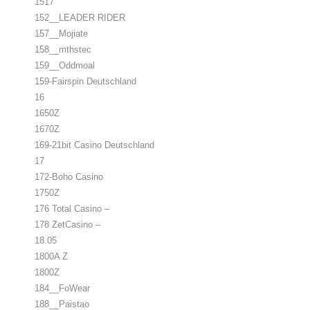
1517
152__LEADER RIDER
157__Mojiate
158__mthstec
159__Oddmoal
159-Fairspin Deutschland
16
1650Z
1670Z
169-21bit Casino Deutschland
17
172-Boho Casino
1750Z
176 Total Casino –
178 ZetCasino –
18.05
1800A Z
1800Z
184__FoWear
188__Paistao