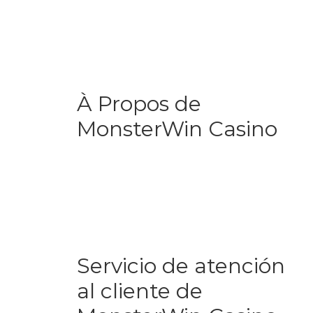
favorise les joueurs réguliers. C’est l’offre phare de
Monsterwin pour les amateurs de machines à sous.
Les recharges s’activent vite, les spins s’empilent, le
programme VIP se dévoile sans snobisme. Bonus
de bienvenue de 100% jusqu’à 500€ + 200 free spins
À Propos de
MonsterWin Casino
MonsterWin Casino est entièrement optimisé pour
les appareils mobiles. Vous disposez de 15 jours
pour soumettre ces documents après la demande.
Le montant minimum de retrait varie entre 50€ et
120€ selon votre pays et la méthode choisie.
Servicio de atención
al cliente de