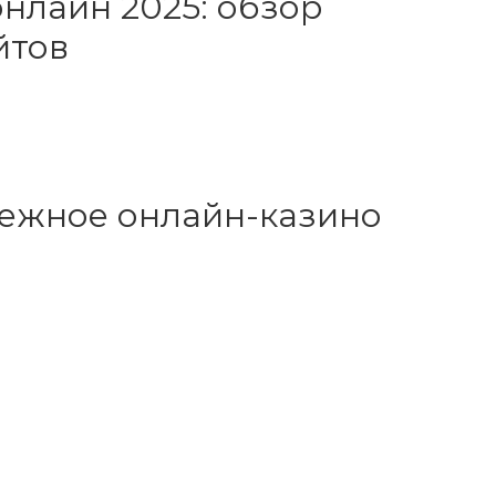
нлайн 2025: обзор
йтов
азино, где можно играть на деньги, и мы рекомендуем их игрокам
жен проверить условия и правила каждого казино перед началом
дежное онлайн-казино
жный процесс, требующий внимания к деталям и понимания
елиться с типом игр, которые вы хотите играть. Если вы
тоит обратить внимание на слоты от известных разработчиков,
рое предлагает игры на деньги. Вам нужно найти казино, которое
ых ассоциаций, таких как eCOGRA и iTech Labs. Это гарантирует,
 и отзывов других игроков. Это поможет вам понять, является ли