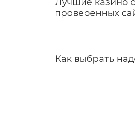
Лучшие казино о
проверенных са
В целом, эти казино – это лучшие онлайн-к
из России. Помните, что каждый игрок дол
игры.
Как выбрать на
Выбор надежного онлайн-казино – это сло
рынка. В первую очередь, вам нужно опред
предпочитаете игровые автоматы, то вам с
таких как NetEnt, Microgaming и Playtech.
Вторым шагом является выбор казино, кото
имеет лицензию и является членом известн
что казино работает честно и прозрачно.
Третьим шагом является проверка рецензий