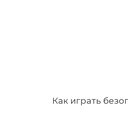
5. Casino Lab – это онлайн-казино, которо
слотов от ведущих разработчиков. Казино 
Комиссией по игорному бизнесу Мальты.
Вот наш список лучших онлайн-казино 202
найти тот, который лучше всего подходит в
Casino Online
BitStarz
Wildz
Spin Samurai
Casino Lab
Как играть безо
Выберите надежное онлайн-казино из нашего
найти лучшие казино онлайн 2025, мы уже 