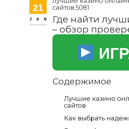
лучшие казино онлайн
21
сайтов.5081
Где найти лучш
JAN
– обзор провер
ИГР
Содержимое
Лучшие казино онл
сайтов
Как выбрать надеж