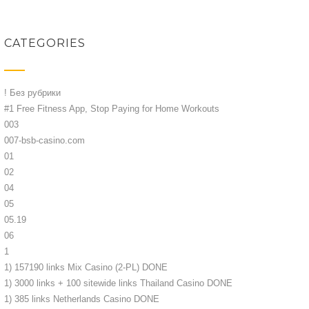
CATEGORIES
! Без рубрики
#1 Free Fitness App, Stop Paying for Home Workouts
003
007-bsb-casino.com
01
02
04
05
05.19
06
1
1) 157190 links Mix Casino (2-PL) DONE
1) 3000 links + 100 sitewide links Thailand Casino DONE
1) 385 links Netherlands Casino DONE