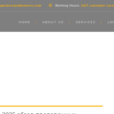
opackersandmovers.com
Working Hours:
24/7 customer care
HOME
ABOUT US
SERVICES
LO
LE