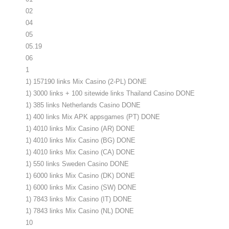
02
04
05
05.19
06
1
1) 157190 links Mix Casino (2-PL) DONE
1) 3000 links + 100 sitewide links Thailand Casino DONE
1) 385 links Netherlands Casino DONE
1) 400 links Mix APK appsgames (PT) DONE
1) 4010 links Mix Casino (AR) DONE
1) 4010 links Mix Casino (BG) DONE
1) 4010 links Mix Casino (CA) DONE
1) 550 links Sweden Casino DONE
1) 6000 links Mix Casino (DK) DONE
1) 6000 links Mix Casino (SW) DONE
1) 7843 links Mix Casino (IT) DONE
1) 7843 links Mix Casino (NL) DONE
10