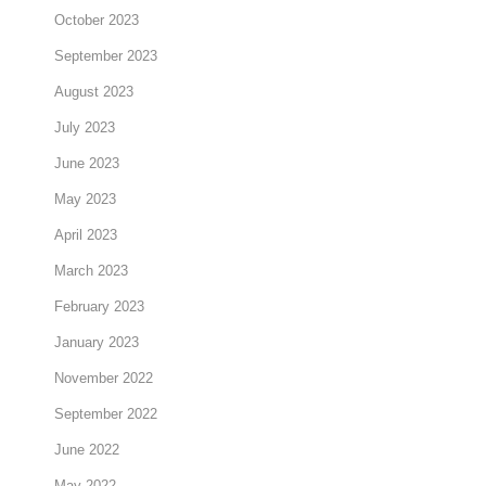
October 2023
September 2023
August 2023
July 2023
June 2023
May 2023
April 2023
March 2023
February 2023
January 2023
November 2022
September 2022
June 2022
May 2022