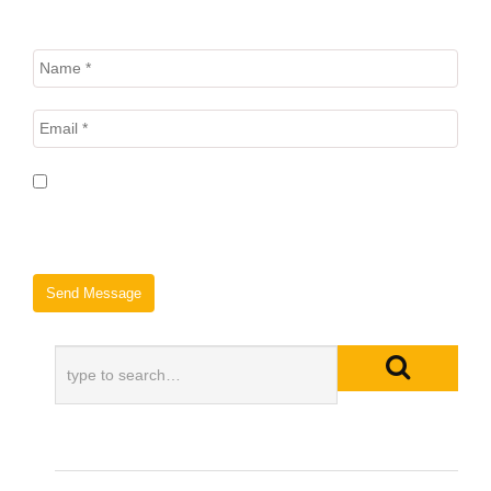
Save my name, email, and website in this browser for the next
time I comment.