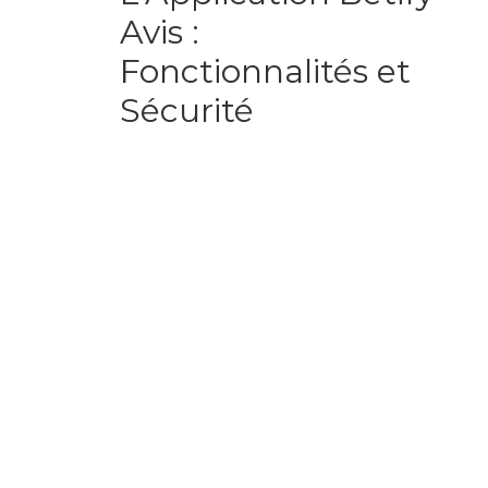
Avis :
Fonctionnalités et
Sécurité
L’
application betify application
s’est positionnée
comme une solution incontournable pour les
amateurs de paris sportifs et de jeux de casino en
ligne. Elle offre une interface intuitive, une large
gamme de jeux et de paris, ainsi qu’une sécurité
renforcée pour protéger les données personnelles et
financières des utilisateurs.
Parmi les fonctionnalités les plus appréciées de
l’application, on retrouve la possibilité de suivre les
événements sportifs en direct, de personnaliser les
notifications en fonction de ses préférences et de
profiter de bonus et de promotions exclusives. De
plus, l’application propose des outils de gestion du