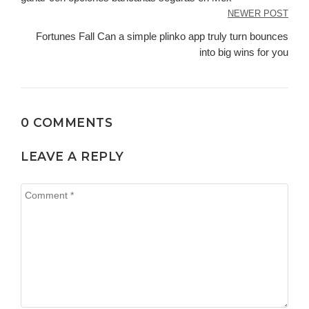
NEWER POST
Fortunes Fall Can a simple plinko app truly turn bounces
into big wins for you
0 COMMENTS
LEAVE A REPLY