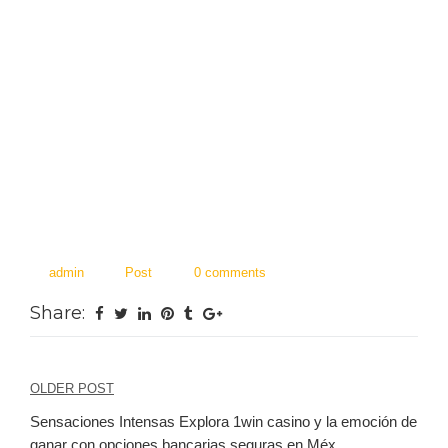
drogues.
Reconnaissez les signes de dépendance au jeu, tels
que le fait de passer de plus en plus de temps à
jouer, de dépenser plus d’argent que vous ne pouvez
vous permettre, de mentir à vos proches sur vos
habitudes de jeu ou de vous sentir irritable lorsque
vous essayez de réduire ou d’arrêter de jouer. Si
vous pensez que vous avez un problème de jeu,
n’hésitez pas à demander de l’aide à un
professionnel ou à un organisme de soutien.
admin
Post
0 comments
Share:
Post
OLDER POST
navigation
Sensaciones Intensas Explora 1win casino y la emoción de
ganar con opciones bancarias seguras en Méx