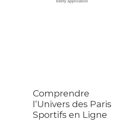
l’
application
betify application
entre en jeu,
promettant une expérience immersive et conviviale
directement sur votre appareil mobile. Elle propose
une multitude de jeux, des cotes avantageuses et
une interface intuitive pour répondre aux besoins de
tous les types de parieurs.
Cette application vise à simplifier l’accès aux paris
sportifs et aux jeux de casino, offrant une alternative
pratique et sécurisée aux plateformes traditionnelles.
Elle est conçue pour être à la fois divertissante et
responsable, avec des outils de contrôle et de
limitation des mises disponibles pour les utilisateurs.
Comprendre
l’Univers des Paris
Sportifs en Ligne
Les paris sportifs en ligne ont révolutionné la façon