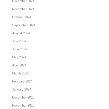
December 2024
November 2024
October 2024
September 2024
August 2024
July 2024
June 2024
May 2024
April 2024
March 2024
February 2024
January 2024
December 2023
November 2023