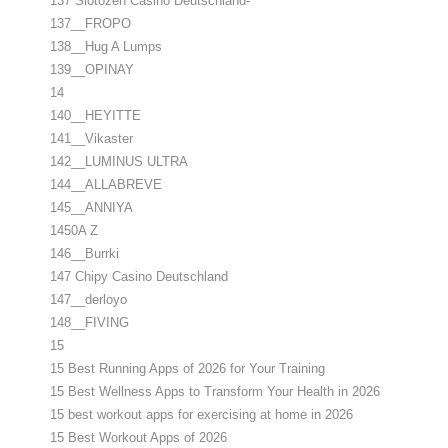
137 Slotozen Casino Deutschland-
137__FROPO
138__Hug A Lumps
139__OPINAY
14
140__HEYITTE
141__Vikaster
142__LUMINUS ULTRA
144__ALLABREVE
145__ANNIYA
1450A Z
146__Burrki
147 Chipy Casino Deutschland
147__derloyo
148__FIVING
15
15 Best Running Apps of 2026 for Your Training
15 Best Wellness Apps to Transform Your Health in 2026
15 best workout apps for exercising at home in 2026
15 Best Workout Apps of 2026