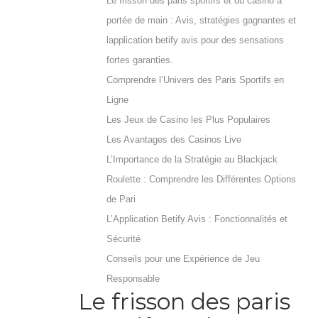
Le frisson des paris sportifs et du casino à
portée de main : Avis, stratégies gagnantes et
lapplication betify avis pour des sensations
fortes garanties.
Comprendre l’Univers des Paris Sportifs en
Ligne
Les Jeux de Casino les Plus Populaires
Les Avantages des Casinos Live
L’Importance de la Stratégie au Blackjack
Roulette : Comprendre les Différentes Options
de Pari
L’Application Betify Avis : Fonctionnalités et
Sécurité
Conseils pour une Expérience de Jeu
Responsable
Le frisson des paris