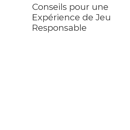
Conseils pour une
Expérience de Jeu
Responsable
Les paris sportifs et les jeux de casino peuvent être
divertissants, mais ils peuvent aussi entraîner des
problèmes de dépendance. Il est donc essentiel
d’adopter une approche responsable et de jouer avec
modération. Voici quelques conseils pour vous aider
à maintenir le contrôle :
Fixez-vous un budget clair et ne le dépassez jamais.
Considérez l’argent que vous dépensez pour les jeux
comme un coût de divertissement, et non comme un
moyen de gagner de l’argent. Évitez de courir après
vos pertes en augmentant vos mises. Faites des
pauses régulières et ne jouez pas lorsque vous êtes
stressé, fatigué ou sous l’influence de l’alcool ou de