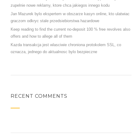
zupelnie nowe reklamy, ktore chca jakiegos innego kodu
Jan Mazurek bylo ekspertem w obszarze kasyn online, kto ulatwiac
graczom odkryc stale przedsiebiorstwa hazardowe
Keep reading to find the current no-deposit 100 % free revolves also
offers and how to allege all of them
Kazda transakcja jest wlasciwie chroniona protokolem SSL, co
oznacza, jednego do aktualnosc bylo bezpieczne
RECENT COMMENTS