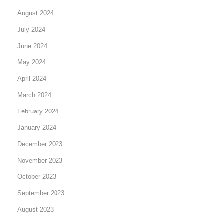
August 2024
July 2024
June 2024
May 2024
April 2024
March 2024
February 2024
January 2024
December 2023
November 2023
October 2023
September 2023
August 2023