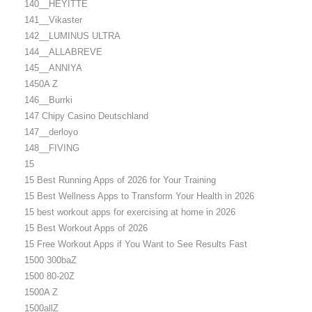
140__HEYITTE
141__Vikaster
142__LUMINUS ULTRA
144__ALLABREVE
145__ANNIYA
1450A Z
146__Burrki
147 Chipy Casino Deutschland
147__derloyo
148__FIVING
15
15 Best Running Apps of 2026 for Your Training
15 Best Wellness Apps to Transform Your Health in 2026
15 best workout apps for exercising at home in 2026
15 Best Workout Apps of 2026
15 Free Workout Apps if You Want to See Results Fast
1500 300baZ
1500 80-20Z
1500A Z
1500allZ