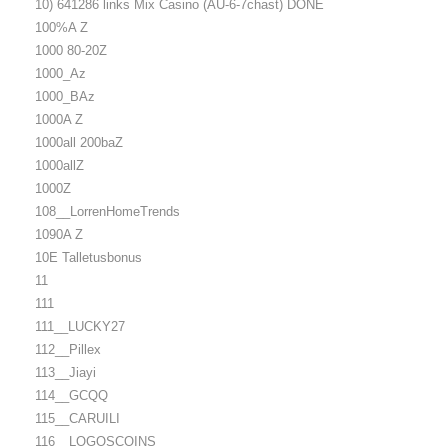
10) 641286 links Mix Casino (AU-6-7chast) DONE
100%A Z
1000 80-20Z
1000_Az
1000_BAz
1000A Z
1000all 200baZ
1000allZ
1000Z
108__LorrenHomeTrends
1090A Z
10E Talletusbonus
11
111
111__LUCKY27
112__Pillex
113__Jiayi
114__GCQQ
115__CARUILI
116__LOGOSCOINS