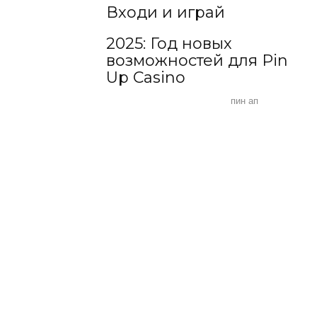
Входи и играй
2025: Год новых
возможностей для Pin
Up Casino
Если вы ищете официальный сайт
пин ап
Pin Up
Casino, то вы на правом пути. В этом обзоре мы
рассмотрим все аспекты работы казино, от
регистрации до игры и выигрыша.
Pin Up Casino – это популярное онлайн-казино,
которое предлагает игрокам широкий спектр игр,
включая слоты, карточные игры и рулетку. Казино
имеет официальный сайт, на котором можно
регистрироваться и начать играть.
Для регистрации на сайте Pin Up Casino вам
нужно заполнить форму регистрации, указав свои
личные данные. Затем вы получите доступ к
личному кабинету, где можно управлять