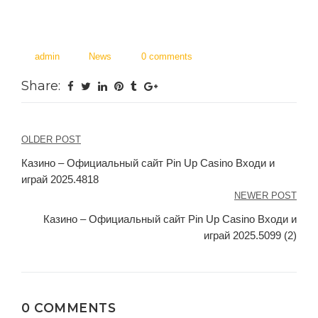
игры.
admin
News
0 comments
Share:
Post
OLDER POST
navigation
Казино – Официальный сайт Pin Up Casino Входи и
играй 2025.4818
NEWER POST
Казино – Официальный сайт Pin Up Casino Входи и
играй 2025.5099 (2)
0 COMMENTS