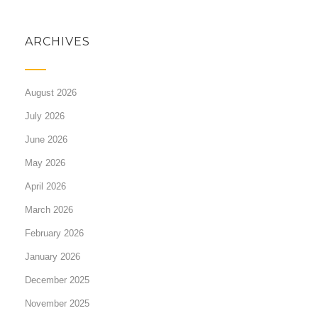
ARCHIVES
August 2026
July 2026
June 2026
May 2026
April 2026
March 2026
February 2026
January 2026
December 2025
November 2025