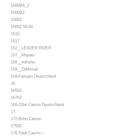
1500BA_Z
1500BZ
1500Z
1500Z 50-50
1515
1517
152__LEADER RIDER
157__Mojiate
158__mthstec
159__Oddmoal
159-Fairspin Deutschland
16
1650Z
1670Z
169-21bit Casino Deutschland
17
172-Boho Casino
1750Z
176 Total Casino –