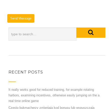
time I comment.
RECENT POSTS
It really works good for reduced training, for example rotating
harbors, examining incentives, otherwise easily jumping on the a
real time online game
Czesto bukmacherzy zmieniaja kod bonusu lub wypuszczaja