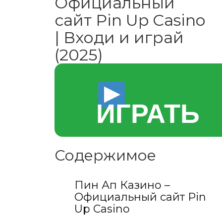
Официальный
сайт Pin Up Casino
| Входи и играй
(2025)
ИГРАТЬ
Содержимое
Пин Ап Казино –
Официальный сайт Pin
Up Casino