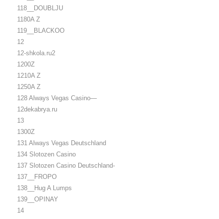
118__DOUBLJU
1180A Z
119__BLACKOO
12
12-shkola.ru2
1200Z
1210A Z
1250A Z
128 Always Vegas Casino—
12dekabrya.ru
13
1300Z
131 Always Vegas Deutschland
134 Slotozen Casino
137 Slotozen Casino Deutschland-
137__FROPO
138__Hug A Lumps
139__OPINAY
14