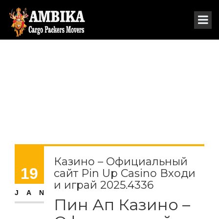
THE BLOG SINGLE
Казино – Официальный
19
сайт Pin Up Casino Входи
и играй 2025.4336
JAN
Пин Ап Казино –