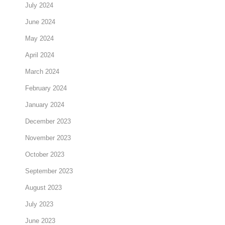
July 2024
June 2024
May 2024
April 2024
March 2024
February 2024
January 2024
December 2023
November 2023
October 2023
September 2023
August 2023
July 2023
June 2023