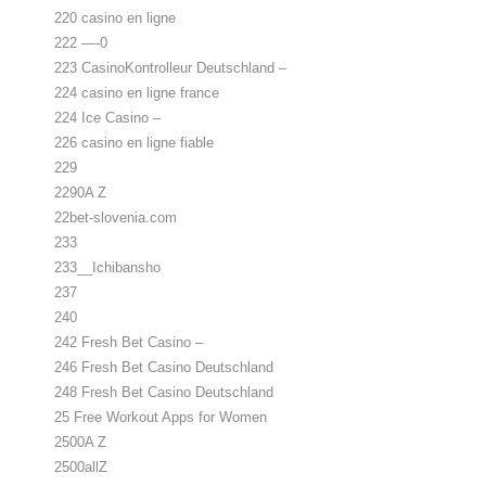
220 casino en ligne
222 —-0
223 CasinoKontrolleur Deutschland –
224 casino en ligne france
224 Ice Casino –
226 casino en ligne fiable
229
2290A Z
22bet-slovenia.com
233
233__Ichibansho
237
240
242 Fresh Bet Casino –
246 Fresh Bet Casino Deutschland
248 Fresh Bet Casino Deutschland
25 Free Workout Apps for Women
2500A Z
2500allZ