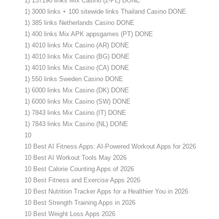
1) 157190 links Mix Casino (2-PL) DONE
1) 3000 links + 100 sitewide links Thailand Casino DONE
1) 385 links Netherlands Casino DONE
1) 400 links Mix APK appsgames (PT) DONE
1) 4010 links Mix Casino (AR) DONE
1) 4010 links Mix Casino (BG) DONE
1) 4010 links Mix Casino (CA) DONE
1) 550 links Sweden Casino DONE
1) 6000 links Mix Casino (DK) DONE
1) 6000 links Mix Casino (SW) DONE
1) 7843 links Mix Casino (IT) DONE
1) 7843 links Mix Casino (NL) DONE
10
10 Best AI Fitness Apps: AI-Powered Workout Apps for 2026
10 Best AI Workout Tools May 2026
10 Best Calorie Counting Apps of 2026
10 Best Fitness and Exercise Apps 2026
10 Best Nutrition Tracker Apps for a Healthier You in 2026
10 Best Strength Training Apps in 2026
10 Best Weight Loss Apps 2026