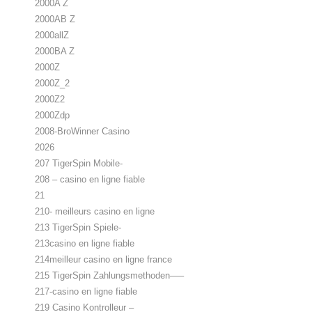
2000A Z
2000AB Z
2000allZ
2000BA Z
2000Z
2000Z_2
2000Z2
2000Zdp
2008-BroWinner Casino
2026
207 TigerSpin Mobile-
208 – casino en ligne fiable
21
210- meilleurs casino en ligne
213 TigerSpin Spiele-
213casino en ligne fiable
214meilleur casino en ligne france
215 TigerSpin Zahlungsmethoden—–
217-casino en ligne fiable
219 Casino Kontrolleur –