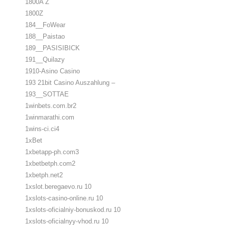
1800A Z
1800Z
184__FoWear
188__Paistao
189__PASISIBICK
191__Quilazy
1910-Asino Casino
193 21bit Casino Auszahlung –
193__SOTTAE
1winbets.com.br2
1winmarathi.com
1wins-ci.ci4
1xBet
1xbetapp-ph.com3
1xbetbetph.com2
1xbetph.net2
1xslot.beregaevo.ru 10
1xslots-casino-online.ru 10
1xslots-oficialniy-bonuskod.ru 10
1xslots-oficialnyy-vhod.ru 10