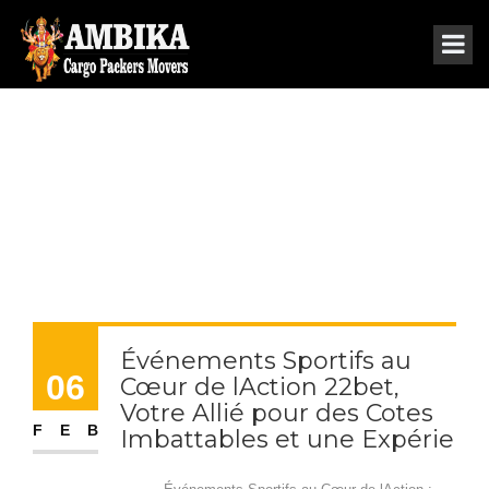
THE BLOG SINGLE
Événements Sportifs au
06
Cœur de lAction 22bet,
Votre Allié pour des Cotes
FEB
Imbattables et une Expérie