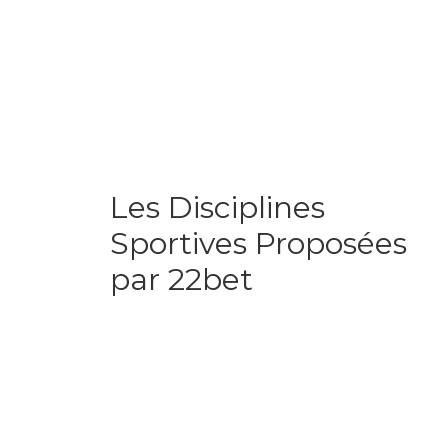
Que vous soyez un parieur expérimenté ou un
débutant curieux, cet article vous fournira toutes les
informations nécessaires pour comprendre l’univers
de 22bet et profiter pleinement de l’expérience de jeu
qu’elle propose. Nous aborderons également les
questions de responsabilité et de jeu sûr, afin que
vous puissiez parier de manière éclairée et
responsable.
Les Disciplines
Sportives Proposées
par 22bet
22bet offre une couverture exceptionnelle des
disciplines sportives, allant des sports les plus
populaires aux disciplines plus confidentielles. Les
amateurs de football, de tennis, de basketball et de
hockey sur glace trouveront un large éventail de