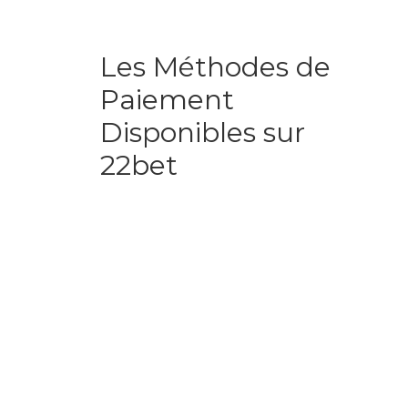
activité de jeu, tels que des limites de dépôt, des
limites de perte et des options d’auto-exclusion.
Les Méthodes de
Paiement
Disponibles sur
22bet
22bet propose une large gamme de méthodes de
paiement pour faciliter les dépôts et les retraits de
fonds. Les joueurs peuvent choisir parmi les cartes
de crédit et de débit (Visa, Mastercard, etc.), les
portefeuilles électroniques (Skrill, Neteller, Ecopayz,
etc.) et les virements bancaires. La disponibilité de
certaines méthodes de paiement peut varier en
fonction du pays de résidence du joueur. Il est
important de vérifier les options de paiement
disponibles avant de s’inscrire sur la plateforme.