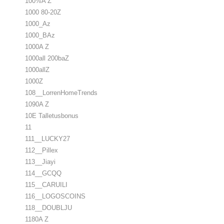
100%A Z
1000 80-20Z
1000_Az
1000_BAz
1000A Z
1000all 200baZ
1000allZ
1000Z
108__LorrenHomeTrends
1090A Z
10E Talletusbonus
11
111__LUCKY27
112__Pillex
113__Jiayi
114__GCQQ
115__CARUILI
116__LOGOSCOINS
118__DOUBLJU
1180A Z