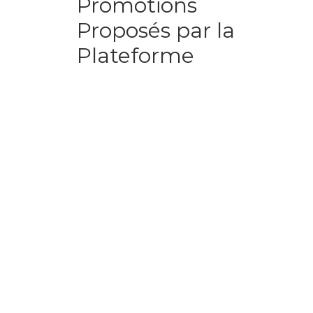
Promotions
Proposés par la
Plateforme
22bet offre un large éventail de bonus et de
promotions pour attirer de nouveaux clients et
fidéliser les parieurs existants. Le bonus de
bienvenue est particulièrement attractif, car il permet
aux nouveaux clients de recevoir un bonus sur leur
premier dépôt. Ce bonus peut prendre la forme d’un
pourcentage du montant déposé, ou d’un montant
fixe. Les conditions de mise du bonus doivent être
attentivement examinées avant de l’accepter.
En plus du bonus de bienvenue, 22bet propose
régulièrement d’autres promotions, telles que des
bonus de recharge, des paris gratuits, des concours
et des tirages au sort. Ces promotions permettent
aux parieurs de profiter d’avantages supplémentaires