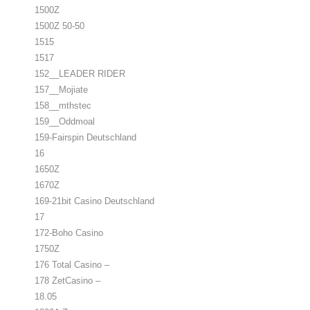
1500Z
1500Z 50-50
1515
1517
152__LEADER RIDER
157__Mojiate
158__mthstec
159__Oddmoal
159-Fairspin Deutschland
16
1650Z
1670Z
169-21bit Casino Deutschland
17
172-Boho Casino
1750Z
176 Total Casino –
178 ZetCasino –
18.05