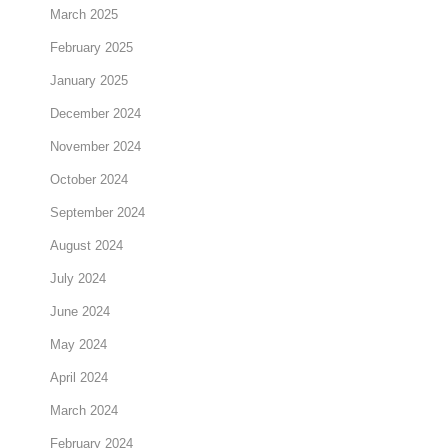
March 2025
February 2025
January 2025
December 2024
November 2024
October 2024
September 2024
August 2024
July 2024
June 2024
May 2024
April 2024
March 2024
February 2024