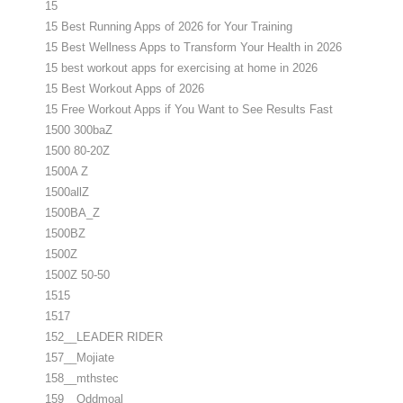
15
15 Best Running Apps of 2026 for Your Training
15 Best Wellness Apps to Transform Your Health in 2026
15 best workout apps for exercising at home in 2026
15 Best Workout Apps of 2026
15 Free Workout Apps if You Want to See Results Fast
1500 300baZ
1500 80-20Z
1500A Z
1500allZ
1500BA_Z
1500BZ
1500Z
1500Z 50-50
1515
1517
152__LEADER RIDER
157__Mojiate
158__mthstec
159__Oddmoal