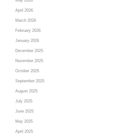
May 2026
April 2026
March 2026
February 2026
January 2026
December 2025
November 2025
October 2025
September 2025
August 2025
July 2025
June 2025
May 2025
April 2025