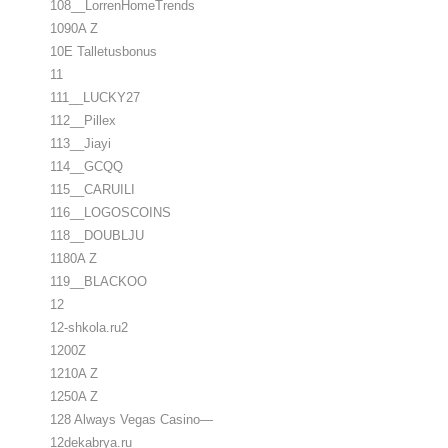
108__LorrenHomeTrends
1090A Z
10E Talletusbonus
11
111__LUCKY27
112__Pillex
113__Jiayi
114__GCQQ
115__CARUILI
116__LOGOSCOINS
118__DOUBLJU
1180A Z
119__BLACKOO
12
12-shkola.ru2
1200Z
1210A Z
1250A Z
128 Always Vegas Casino—
12dekabrya.ru