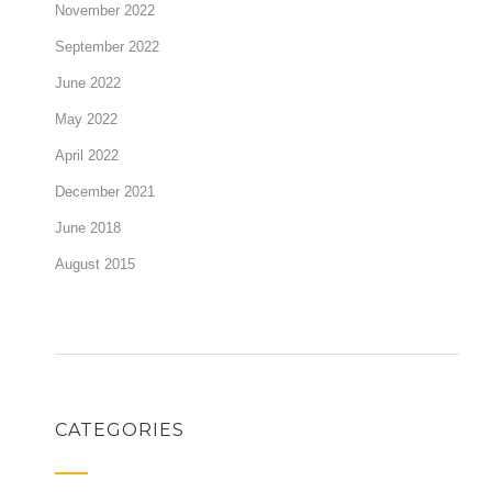
November 2022
September 2022
June 2022
May 2022
April 2022
December 2021
June 2018
August 2015
CATEGORIES