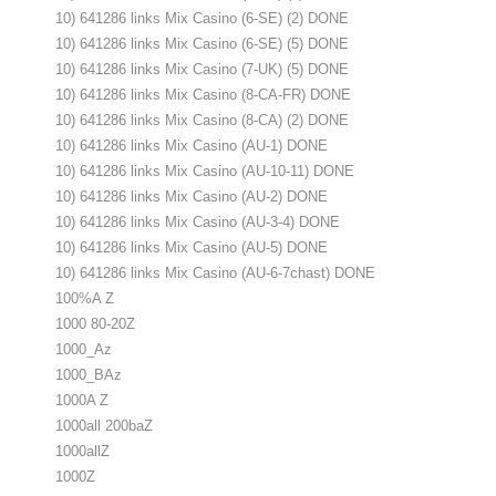
10) 641286 links Mix Casino (6-SE) (2) DONE
10) 641286 links Mix Casino (6-SE) (5) DONE
10) 641286 links Mix Casino (7-UK) (5) DONE
10) 641286 links Mix Casino (8-CA-FR) DONE
10) 641286 links Mix Casino (8-CA) (2) DONE
10) 641286 links Mix Casino (AU-1) DONE
10) 641286 links Mix Casino (AU-10-11) DONE
10) 641286 links Mix Casino (AU-2) DONE
10) 641286 links Mix Casino (AU-3-4) DONE
10) 641286 links Mix Casino (AU-5) DONE
10) 641286 links Mix Casino (AU-6-7chast) DONE
100%A Z
1000 80-20Z
1000_Az
1000_BAz
1000A Z
1000all 200baZ
1000allZ
1000Z