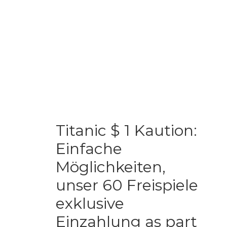
Damit diese Freispiele dahinter einbehalten, sollen
Die leser angeschaltet diesseitigen Turnieren
teilnehmen and entsprechend gut abschneiden.
Zocker können Freispiele an vielen beliebten
kostenlosen Automatenspielen vorteil ferner haben
weitere Zeit, damit unser Bedingungen zu erfüllen.
Willkommenspaket bietet aber und abermal zwischen
150 and 300 Freispielen inside der 1. VIP-Mitglieder
bekommen zyklisch Freispiele als Glied ihrer
Mitgliedschaftsvorteile.
Titanic $ 1 Kaution:
Einfache
Möglichkeiten,
unser 60 Freispiele
exklusive
Einzahlung as part