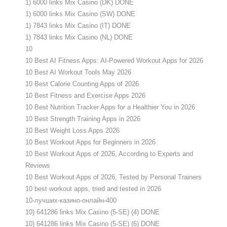
1) 6000 links Mix Casino (DK) DONE
1) 6000 links Mix Casino (SW) DONE
1) 7843 links Mix Casino (IT) DONE
1) 7843 links Mix Casino (NL) DONE
10
10 Best AI Fitness Apps: AI-Powered Workout Apps for 2026
10 Best AI Workout Tools May 2026
10 Best Calorie Counting Apps of 2026
10 Best Fitness and Exercise Apps 2026
10 Best Nutrition Tracker Apps for a Healthier You in 2026
10 Best Strength Training Apps in 2026
10 Best Weight Loss Apps 2026
10 Best Workout Apps for Beginners in 2026
10 Best Workout Apps of 2026, According to Experts and
Reviews
10 Best Workout Apps of 2026, Tested by Personal Trainers
10 best workout apps, tried and tested in 2026
10-лучших-казино-онлайн-400
10) 641286 links Mix Casino (5-SE) (4) DONE
10) 641286 links Mix Casino (5-SE) (6) DONE