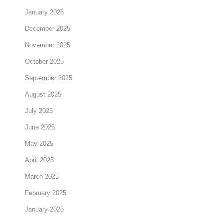
January 2026
December 2025
November 2025
October 2025
September 2025
August 2025
July 2025
June 2025
May 2025
April 2025
March 2025
February 2025
January 2025