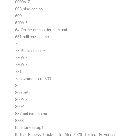
6000allZ
603 nine casino
609
620A Z
64 Online casino deutschland
681 millionz casino
7
73-Plinko France
730A Z
750A Z
781
7enazametku.ru 500
8
800_bAz
800A Z
800Z
887 betlive casino
8883
888starzeg.org4
9 Best Fitness Trackers for Men 2026, Tested By Fitness