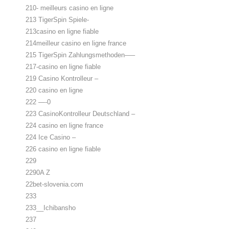
210- meilleurs casino en ligne
213 TigerSpin Spiele-
213casino en ligne fiable
214meilleur casino en ligne france
215 TigerSpin Zahlungsmethoden—–
217-casino en ligne fiable
219 Casino Kontrolleur –
220 casino en ligne
222 —-0
223 CasinoKontrolleur Deutschland –
224 casino en ligne france
224 Ice Casino –
226 casino en ligne fiable
229
2290A Z
22bet-slovenia.com
233
233__Ichibansho
237