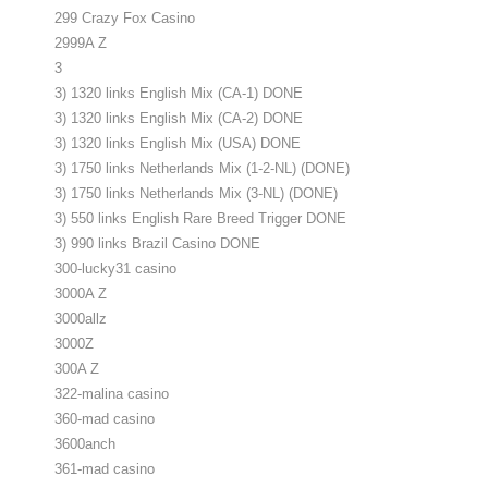
299 Crazy Fox Casino
2999A Z
3
3) 1320 links English Mix (CA-1) DONE
3) 1320 links English Mix (CA-2) DONE
3) 1320 links English Mix (USA) DONE
3) 1750 links Netherlands Mix (1-2-NL) (DONE)
3) 1750 links Netherlands Mix (3-NL) (DONE)
3) 550 links English Rare Breed Trigger DONE
3) 990 links Brazil Casino DONE
300-lucky31 casino
3000A Z
3000allz
3000Z
300A Z
322-malina casino
360-mad casino
3600anch
361-mad casino