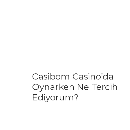
kullanıcılarına hesap güvenliği için çeşitli seçenekler
sunar, bunlar arasında hesap şifresini düzenlemek,
e-posta adresini güncellemek ve güvenlik
sorumluluklarını yerine getirmek yer alır.
Casibom Casino’da güvenliği kontrol etmek için,
düzenli olarak hesabınızı kontrol etmeniz ve
gerekirse güncellemeniz önemlidir. Bu, hesabınızın
güvenliğini artıracak ve potansiyel riskleri
azaltacaktır.
Casibom Casino’da
Oynarken Ne Tercih
Ediyorum?
Casibom Casino’da oynarken en iyi deneyimi elde
etmek için ilk olarak güncel giriş adresini
kullanmalısınız. Casibom güncel giriş, Casibom 158