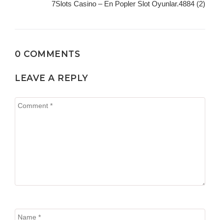
7Slots Casino – En Popler Slot Oyunlar.4884 (2)
0 COMMENTS
LEAVE A REPLY