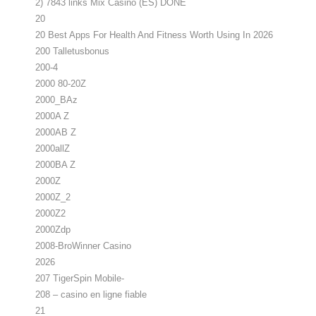
2) 7843 links Mix Casino (ES) DONE
20
20 Best Apps For Health And Fitness Worth Using In 2026
200 Talletusbonus
200-4
2000 80-20Z
2000_BAz
2000A Z
2000AB Z
2000allZ
2000BA Z
2000Z
2000Z_2
2000Z2
2000Zdp
2008-BroWinner Casino
2026
207 TigerSpin Mobile-
208 – casino en ligne fiable
21