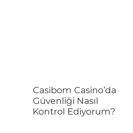
yeni kullanıcıların hızlı ve kolay bir şekilde platforma
alışması için yardımcı olur. Casibom Casino, çeşitli
ödeme yöntemleri destekler, bu da yatırımlarınızın
kolay bir şekilde yapılabileceği anlamına gelir.
Casibom Casino, her kullanıcı için özel bir deneyim
sunar. Yeni kullanıcılar, casibom giriş adresini
kullanarak platforma erişebilir ve çeşitli oyunları
deneyebilirler. Casibom Casino, güvenilir ve güvenli
bir platform olarak tanınan bir markadır, bu nedenle
kullanıcıların güvenini ve güvenilirliği konusunda
emin olabilirler.
Casibom Casino’da
Güvenliği Nasıl
Kontrol Ediyorum?
Casibom Casino’da güvenliği kontrol etmek için ilk