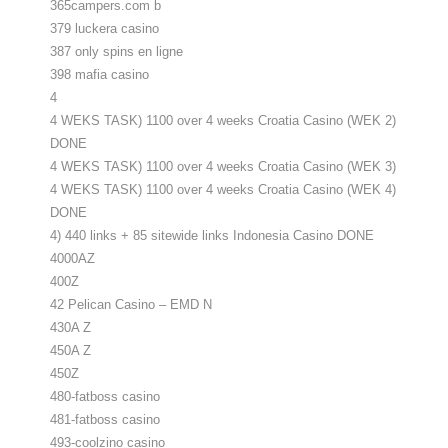
365campers.com b
379 luckera casino
387 only spins en ligne
398 mafia casino
4
4 WEKS TASK) 1100 over 4 weeks Croatia Casino (WEK 2)
DONE
4 WEKS TASK) 1100 over 4 weeks Croatia Casino (WEK 3)
4 WEKS TASK) 1100 over 4 weeks Croatia Casino (WEK 4)
DONE
4) 440 links + 85 sitewide links Indonesia Casino DONE
4000AZ
400Z
42 Pelican Casino – EMD N
430A Z
450A Z
450Z
480-fatboss casino
481-fatboss casino
493-coolzino casino