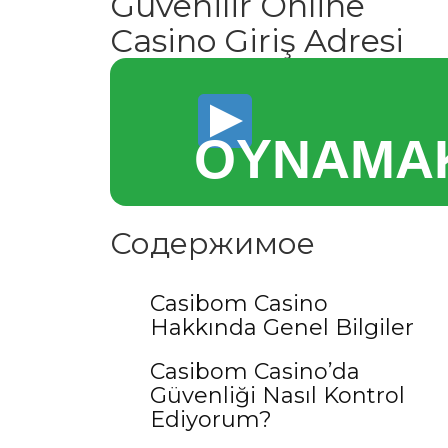
Güvenilir Online
Casino Giriş Adresi
OYNAMA
Содержимое
Casibom Casino
Hakkında Genel Bilgiler
Casibom Casino’da
Güvenliği Nasıl Kontrol
Ediyorum?