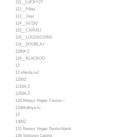
111__LUCKY27
112__Pillex
113__Jiayi
114__GCQQ
115__CARUILI
116__LOGOSCOINS
118__DOUBLJU
1180A Z
119__BLACKOO
12
12-shkola.ru2
1200Z
1210A Z
1250A Z
128 Always Vegas Casino—
12dekabrya.ru
13
1300Z
131 Always Vegas Deutschland
134 Slotozen Casino