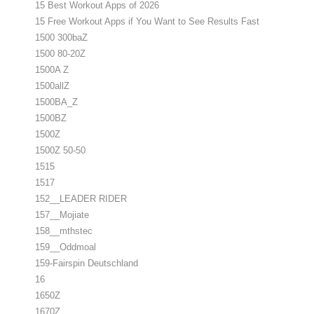
15 Best Workout Apps of 2026
15 Free Workout Apps if You Want to See Results Fast
1500 300baZ
1500 80-20Z
1500A Z
1500allZ
1500BA_Z
1500BZ
1500Z
1500Z 50-50
1515
1517
152__LEADER RIDER
157__Mojiate
158__mthstec
159__Oddmoal
159-Fairspin Deutschland
16
1650Z
1670Z