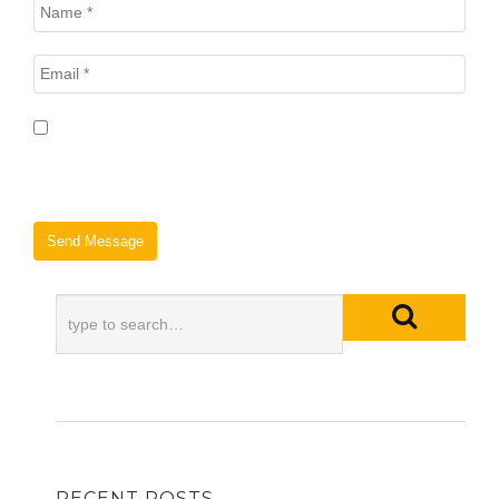
Save my name, email, and website in this browser for the next
time I comment.
RECENT POSTS