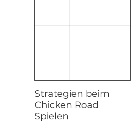
der den Multiplikator zum
Crash
Stillstand bringt und den
Einsatz verliert.
Der Betrag, den der
Auszahlung
Spieler erhält, wenn er vor
dem Crash auszahlt.
Automatische Auszahlung
Autoplay
nach vordefinierten
Kriterien.
Strategien beim
Chicken Road
Spielen
Beim Chicken Road Spielen gibt es verschiedene