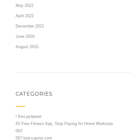
May 2022
April 2022
December 2021
June 2018
August 2015
CATEGORIES
! Без рубрики
#1 Free Fitness App, Stop Paying for Home Workouts
003
007-bsb-casino.com