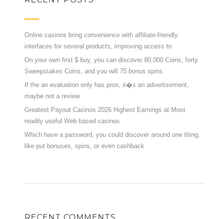
Online casinos bring convenience with affiliate-friendly
interfaces for several products, improving access to
On your own first $ buy, you can discover 80,000 Coins, forty
Sweepstakes Coins, and you will 75 bonus spins
If the an evaluation only has pros, it�s an advertisement,
maybe not a review
Greatest Payout Casinos 2026 Highest Earnings at Most
readily useful Web based casinos
Which have a password, you could discover around one thing,
like put bonuses, spins, or even cashback
RECENT COMMENTS