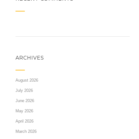
ARCHIVES
August 2026
July 2026
June 2026
May 2026
April 2026
March 2026