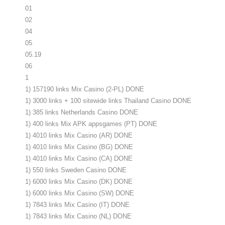
01
02
04
05
05.19
06
1
1) 157190 links Mix Casino (2-PL) DONE
1) 3000 links + 100 sitewide links Thailand Casino DONE
1) 385 links Netherlands Casino DONE
1) 400 links Mix APK appsgames (PT) DONE
1) 4010 links Mix Casino (AR) DONE
1) 4010 links Mix Casino (BG) DONE
1) 4010 links Mix Casino (CA) DONE
1) 550 links Sweden Casino DONE
1) 6000 links Mix Casino (DK) DONE
1) 6000 links Mix Casino (SW) DONE
1) 7843 links Mix Casino (IT) DONE
1) 7843 links Mix Casino (NL) DONE