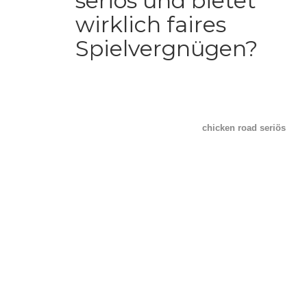
seriös und bietet
wirklich faires
Spielvergnügen?
Die Welt der Online-Casinos ist stetig im Wandel,
und mit ihr entstehen immer wieder neue Spiele, die
das Interesse der Spieler wecken. Eines dieser
Spiele, das in letzter Zeit viel Aufmerksamkeit erregt
hat, ist Chicken Road. Doch ist
chicken road seriös
und bietet wirklich ein faires Spielerlebnis? Dieser
Artikel beleuchtet die Funktionsweise des Spiels, die
Gewinnchancen, die Sicherheitsaspekte und gibt
eine umfassende Bewertung, um Spielern eine
fundierte Entscheidungsgrundlage zu bieten.
Chicken Road ist ein sogenanntes Crash-Spiel, bei
dem es darum geht, den richtigen Zeitpunkt zum
Auszahlen zu finden, bevor der Multiplikator
abstürzt. Die Einfachheit und der hohe Nervenkitzel
machen das Spiel besonders attraktiv. Es ist wichtig