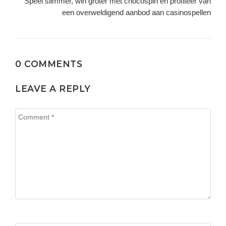
Speel slimmer, win groter met chocospin en profiteer van
een overweldigend aanbod aan casinospellen
0 COMMENTS
LEAVE A REPLY