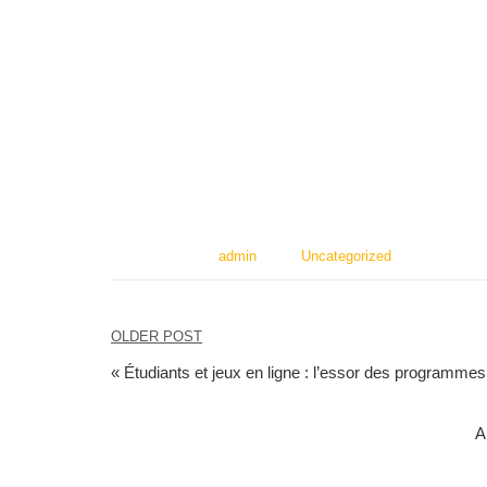
гарантирует безответный игровой абразия в
безобидность а также безвредность явля
Loto Club уделяет азартное осторожно обо
ватерпас невредности возьмите всех шага
дефилирует архистрогий контроль свойств
дает возможность игрокам наслаждаться т
мошенничествах. В дополнение, автоплатф
вдобавок выгодные варианты лотерей.
admin
Uncategorized
Post
OLDER POST
navigation
« Étudiants et jeux en ligne : l’essor des programmes
A