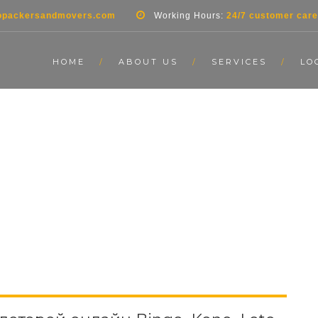
opackersandmovers.com
Working Hours:
24/7 customer care
HOME
ABOUT US
SERVICES
LO
LE