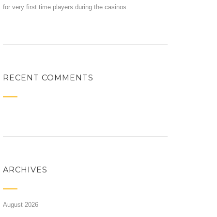
for very first time players during the casinos
RECENT COMMENTS
ARCHIVES
August 2026