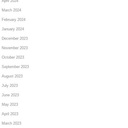
April 2024
March 2024
February 2024
January 2024
December 2023
November 2023
October 2023
September 2023
August 2023
July 2023
June 2023
May 2023
April 2023
March 2023