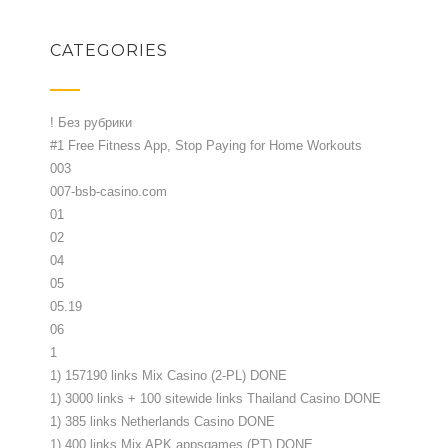
CATEGORIES
! Без рубрики
#1 Free Fitness App, Stop Paying for Home Workouts
003
007-bsb-casino.com
01
02
04
05
05.19
06
1
1) 157190 links Mix Casino (2-PL) DONE
1) 3000 links + 100 sitewide links Thailand Casino DONE
1) 385 links Netherlands Casino DONE
1) 400 links Mix APK appsgames (PT) DONE