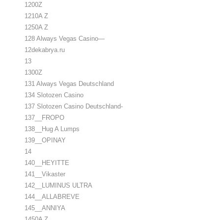
1200Z
1210A Z
1250A Z
128 Always Vegas Casino—
12dekabrya.ru
13
1300Z
131 Always Vegas Deutschland
134 Slotozen Casino
137 Slotozen Casino Deutschland-
137__FROPO
138__Hug A Lumps
139__OPINAY
14
140__HEYITTE
141__Vikaster
142__LUMINUS ULTRA
144__ALLABREVE
145__ANNIYA
1450A Z