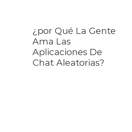
los clientes con mensajes proactivos que invitan a
los visitantes del sitio web a chatear con un agente
de atención al cliente.
¿por Qué La Gente
Ama Las
Aplicaciones De
Chat Aleatorias?
PantallasAmigas y Twitter promueven una campaña
que invita a revisar los hábitos de sobreuso de Web,
móviles, redes sociales y videojuegos que se hayan
podido adquirir durante el período de confinamiento.
Son 6 sencillos pasos que pueden ser adaptados a
cada realidad explicit, especialmente orientados para
las personas menores, pero también indicados para
mejorar el bienestar digital de la familia en su
conjunto. La conocida teoría de los 21 días supone