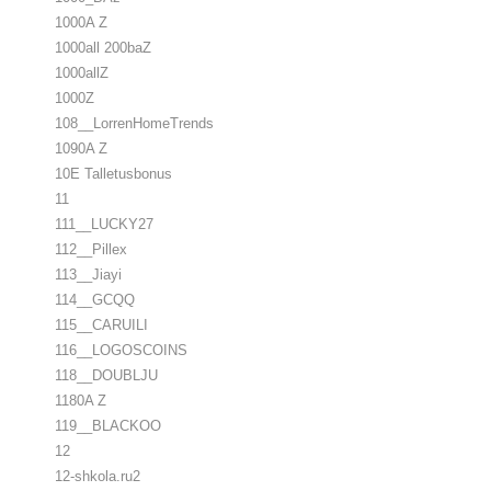
1000A Z
1000all 200baZ
1000allZ
1000Z
108__LorrenHomeTrends
1090A Z
10E Talletusbonus
11
111__LUCKY27
112__Pillex
113__Jiayi
114__GCQQ
115__CARUILI
116__LOGOSCOINS
118__DOUBLJU
1180A Z
119__BLACKOO
12
12-shkola.ru2