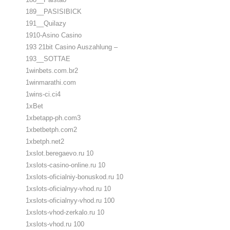
189__PASISIBICK
191__Quilazy
1910-Asino Casino
193 21bit Casino Auszahlung –
193__SOTTAE
1winbets.com.br2
1winmarathi.com
1wins-ci.ci4
1xBet
1xbetapp-ph.com3
1xbetbetph.com2
1xbetph.net2
1xslot.beregaevo.ru 10
1xslots-casino-online.ru 10
1xslots-oficialniy-bonuskod.ru 10
1xslots-oficialnyy-vhod.ru 10
1xslots-oficialnyy-vhod.ru 100
1xslots-vhod-zerkalo.ru 10
1xslots-vhod.ru 100