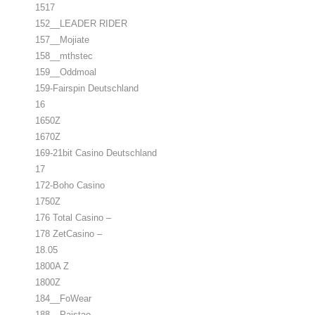
1517
152__LEADER RIDER
157__Mojiate
158__mthstec
159__Oddmoal
159-Fairspin Deutschland
16
1650Z
1670Z
169-21bit Casino Deutschland
17
172-Boho Casino
1750Z
176 Total Casino –
178 ZetCasino –
18.05
1800A Z
1800Z
184__FoWear
188__Paistao