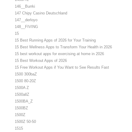
146__Burrki
147 Chipy Casino Deutschland
147__derloyo
148__FIVING
15
15 Best Running Apps of 2026 for Your Training
15 Best Wellness Apps to Transform Your Health in 2026
15 best workout apps for exercising at home in 2026
15 Best Workout Apps of 2026
15 Free Workout Apps if You Want to See Results Fast
1500 300baZ
1500 80-20Z
1500A Z
1500allZ
1500BA_Z
1500BZ
1500Z
1500Z 50-50
1515