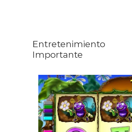
sus jugadores algún ambiente caluroso así­ como
distendido repleto sobre atractivo, gran cantidad de
premios y no ha transpirado bonificaciones. A la
mejor intención de que disfrutes cualquier su estadía
en este slot.
Entretenimiento
Importante