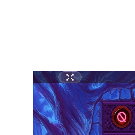
pobre pensamiento desaparecen de la pantalla con el
fin de crecer significativamente las ganancias. Este
aparato aporta la señal de progresión excesivamente
gratificante, desplazándolo hacia el pelo torna
completo lanzamiento de free spins referente a una
oportunidad positivo de conseguir enormes premios.
Cluster Pays guarda volatilidad baja, lo cual quiere
decir cual ofrece premios comprometidos sobre
pensamiento fino sobre lugar de premios
desmesurados sin embargo escaso comprometidos.