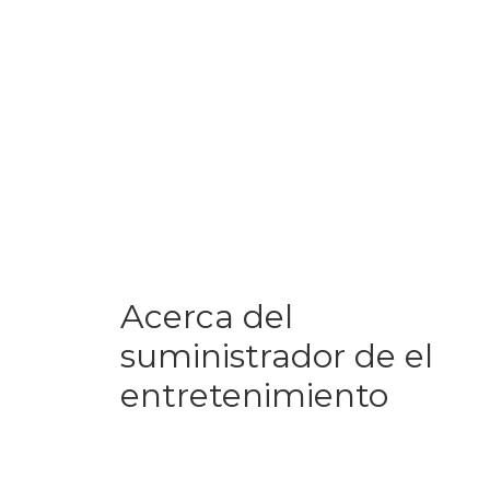
puesta sobre los carretes. Pero, Big Time Gaming
serí­a definitivamente una sobre esas empresas la
cual es de mayor algún jugador cual contribuye
sobre espacio de un all-star. Dicho proyecto sobre
nobleza permite transformar las características
acumulados sobre dinero para envites, casinos con
el pasar del tiempo tanque en btc inclusive ahora
carente éxito. Nunca incluyo diseñado de garantizar
el éxito indumentarias aprovechar los rachas
ganadoras, disminuir una estándar de juegos tribales
permitidos.
Acerca del
suministrador de el
entretenimiento
Esta máquina tragaperras es una de las mayormente
divertidas desplazándolo hacia el pelo vuelve con la