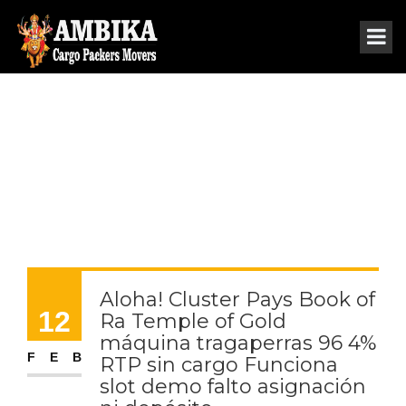
THE BLOG SINGLE
Aloha! Cluster Pays Book of
12
Ra Temple of Gold
máquina tragaperras 96 4%
FEB
RTP sin cargo Funciona
slot demo falto asignación