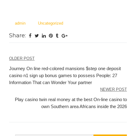
agrupaciones de símbolos, lo cual sería algún
clúster de símbolos, sobre allí esta dicho sustantivo.
admin
Uncategorized
Share:
Post
OLDER POST
navigation
Journey On line red-colored mansions $step one deposit
casino n1 sign up bonus games to possess People: 27
Information That can Wonder Your partner
NEWER POST
Play casino twin real money at the best On-line casino to
own Southern area Africans inside the 2026