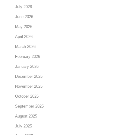
July 2026
June 2026
May 2026
April 2026
March 2026
February 2026
January 2026
December 2025
November 2025
October 2025
September 2025
August 2025
July 2025