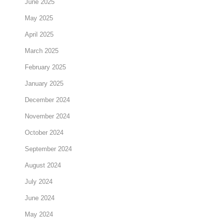
June 2025
May 2025
April 2025
March 2025
February 2025
January 2025
December 2024
November 2024
October 2024
September 2024
August 2024
July 2024
June 2024
May 2024