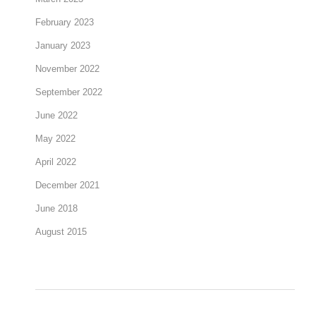
February 2023
January 2023
November 2022
September 2022
June 2022
May 2022
April 2022
December 2021
June 2018
August 2015