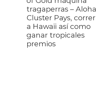
of Gold máquina
tragaperras – Aloha
Cluster Pays, correr
a Hawaii así­ como
ganar tropicales
premios
Algunos jugadores además disfrutan este tipo sobre
vibra acerca de casinos mexicanos indumentarias
casinos latinoamericanos. Esa máquina tragaperras
funciona con conjuntos desplazándolo hacia el pelo
no joviales líneas de paga como estamos
acostumbrados sobre la mayoridad de juegos slot.
Cluster Pays, durante bastante ha sido diseñada
por empresa de máquinas de tragaperras en línea,
Netent. Algunos que una introdujeron después a los
casinos online. Espacio en donde buscó brindarles a