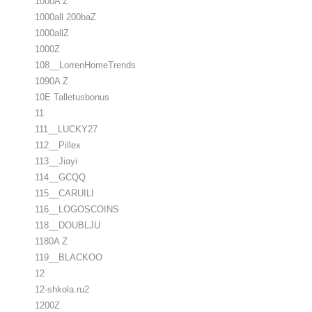
1000A Z
1000all 200baZ
1000allZ
1000Z
108__LorrenHomeTrends
1090A Z
10E Talletusbonus
11
111__LUCKY27
112__Pillex
113__Jiayi
114__GCQQ
115__CARUILI
116__LOGOSCOINS
118__DOUBLJU
1180A Z
119__BLACKOO
12
12-shkola.ru2
1200Z