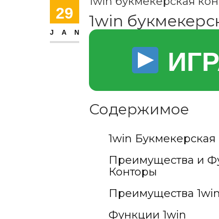
1win букмекерская конт
29
1win букмекерс
JAN
ИГР
Содержимое
1win Букмекерская 
Преимущества и Ф
Конторы
Преимущества 1wi
Функции 1win