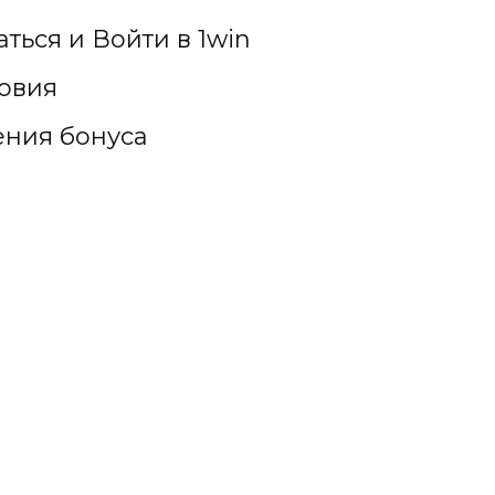
ться и Войти в 1win
овия
ения бонуса
к на спорт, то 1win – это ваш выбор. В этой статье мы
 выбором для вас.
контор в мире, которая предлагает широкий спектр услуг для
оду и с тех пор стала одним из самых популярных букмекеров в
ючая ставки на спорт, киберспорт, политические события и многое
й спектр бонусов и акций для своих клиентов, чтобы сделать
ее надежность. Компания имеет лицензию на проведение
онодательством, и это означает, что вы можете быть уверены в