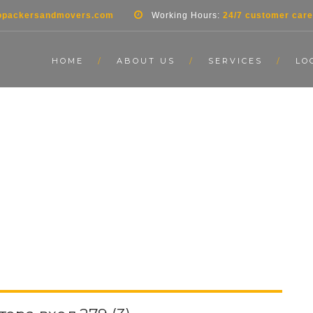
opackersandmovers.com
Working Hours:
24/7 customer care
HOME
ABOUT US
SERVICES
LO
LE