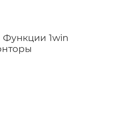
туп к сайту, если он заблокирован в вашей стране.
орые ищут надежную букмекерскую контору, где можно сделать
 Функции 1win
онторы
 1win предлагает более 20 000 событий в месяц, включая
 другие виды спорта.
агает высокие коэффициенты, что обеспечивает максимальную
ет широкий спектр ставок, включая singles, accumulators,
ьную версию, что позволяет игрокам делать ставки и следить за