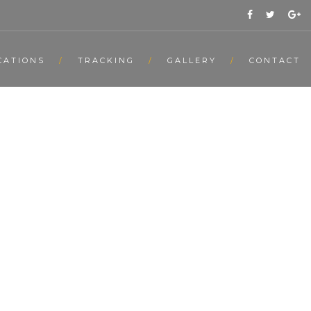
CATIONS
TRACKING
GALLERY
CONTACT